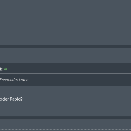
b:
 Freemodus laden.
 oder Rapid?