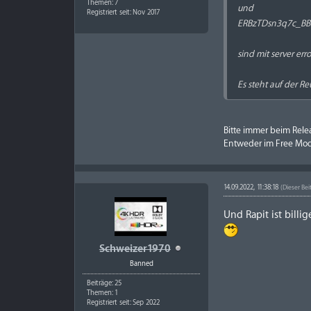
Themen: 7
und
Registriert seit: Nov 2017
ERBzTDsn3q7c_BBS
sind mit server err
Es steht auf der R
Bitte immer beim Rele
Entweder im Free Mod
14.09.2022, 11:38:18
(Dieser Bei
Und
Rapit
ist billi
Schweizer1970
Banned
Beiträge: 25
Themen: 1
Registriert seit: Sep 2022