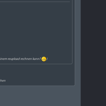
it einem reupload rechnen kann?
)
chen