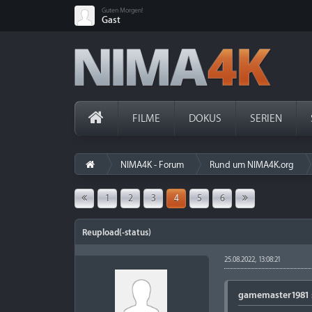
Guten Morgen!
Gast
FILME
DOKUS
SERIEN
NIMA4K - Forum
Rund um NIMA4K.org
1
2
3
4
5
6
Reupload(-status)
25.08.2022, 13:08:21
gamemaster1981 s