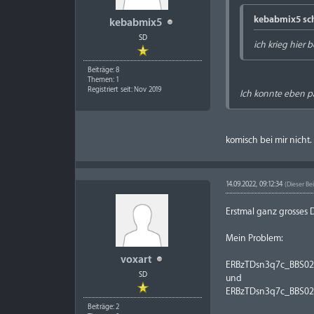
kebabmix5 sch
kebabmix5
SD
ich krieg hier b
Beiträge: 8
Themen: 1
Registriert seit: Nov 2019
Ich konnte eben p
komisch bei mir nicht
14.09.2022, 09:12:34
(Dieser Be
Erstmal ganz grosses 
Mein Problem:
voxart
ERBzTDsn3q7c_BBS02E1
SD
und
ERBzTDsn3q7c_BBS02E
Beiträge: 2