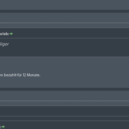
hrieb:
lliger
n bezahlt für 12 Monate.
: