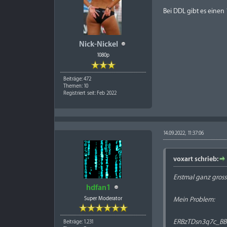
Bei DDL gibt es einen 
Nick-Nickel
1080p
Beiträge: 472
Themen: 10
Registriert seit: Feb 2022
14.09.2022, 11:37:06
voxart schrieb:
Erstmal ganz gross
hdfan1
Super Moderator
Mein Problem:
ERBzTDsn3q7c_BBS
Beiträge: 1.231