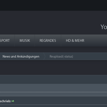
Yo
SPORT
MUSIK
REGRADES
HD & MEHR
News und Ankündigungen
Reupload(-status)
›
chrieb: