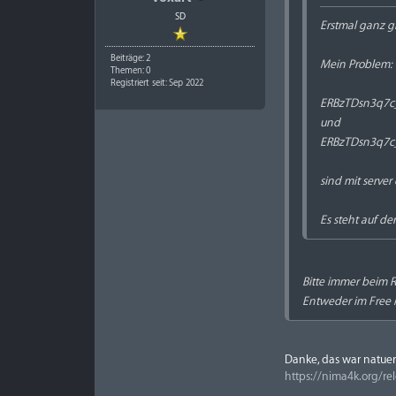
SD
Erstmal ganz g
Beiträge: 2
Mein Problem:
Themen: 0
Registriert seit: Sep 2022
ERBzTDsn3q7c_
und
ERBzTDsn3q7c_
sind mit server 
Es steht auf d
Bitte immer beim R
Entweder im Free 
Danke, das war natuer
https://nima4k.org/re