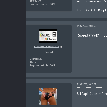
sind mit server error 5
Themen: 0
Registriert seit: Sep 2022
Es steht auf der Reup
14.09.2022, 10:11:56
"
Speed (1994)
"
(
Hyb
Schweizer1970
Banned
Beiträge: 25
Themen: 1
Registriert seit: Sep 2022
14.09.2022, 10:45:21
Bei RapidGator im Fr