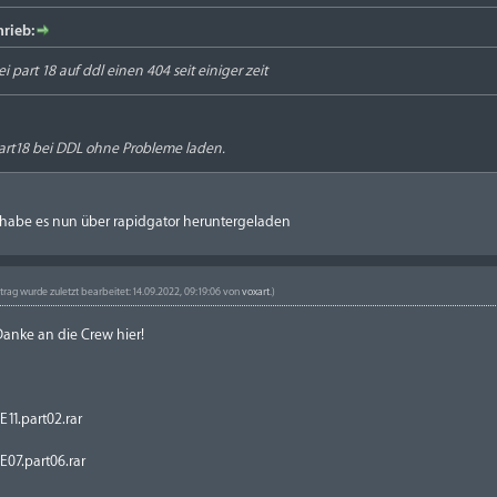
rieb:
ei part 18 auf ddl einen 404 seit einiger zeit
art18 bei DDL ohne Probleme laden.
. habe es nun über rapidgator heruntergeladen
itrag wurde zuletzt bearbeitet: 14.09.2022, 09:19:06 von
voxart
.)
Danke an die Crew hier!
1.part02.rar
07.part06.rar