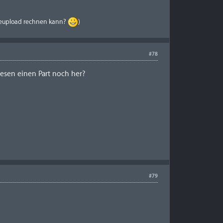
m reupload rechnen kann?
)
#78
sen einen Part noch her?
#79