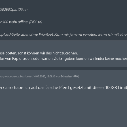
02E07.part06.rar
or 500 wohl offline. (DDL.to)
eupload-Seite, aber ohne Prioritaet. Kann mir jemand verraten, wann ich mit e
ase posten, sonst können wir das nicht zuordnen.
us von Rapid laden, oder warten. Zeitangaben können wir leider keine mache
trag wurde zuletzt bearbeitet: 14.09.2022, 12:01:43 von
Schweizer1970
.)
ger? also habe ich auf das falsche Pferd gesetzt, mit dieser 100GB
Limi