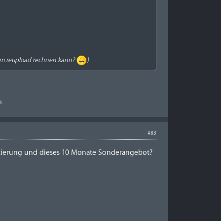
inem reupload rechnen kann?
)
n
#83
tierung und dieses 10 Monate Sonderangebot?