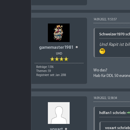
14.09.2022, 11:53:57
Schweizer1970 sc
Und
Rapit
ist bi
gamemaster1981
UHD
Beiträge: 1.516
Wo das?
Themen: 59
Hab für DDL 50 eurone
Registriert seit: Jan 2018
14.09.2022, 12:38:34
hdfan1 schrieb:
voxart schrieb
voxart