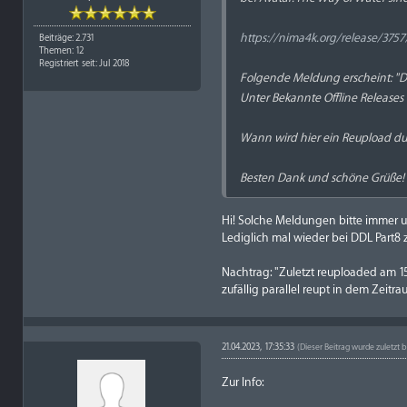
https://nima4k.org/release/3757/
Beiträge: 2.731
Themen: 12
Registriert seit: Jul 2018
Folgende Meldung erscheint: "D
Unter Bekannte Offline Releases 
Wann wird hier ein Reupload du
Besten Dank und schöne Grüße!
Hi! Solche Meldungen bitte immer un
Lediglich mal wieder bei DDL Part8 z
Nachtrag: "Zuletzt reuploaded am 15
zufällig parallel reupt in dem Zeitra
21.04.2023, 17:35:33
(Dieser Beitrag wurde zuletzt b
Zur Info: