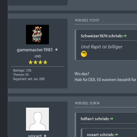
14.09.2022, 11:53:57
Schweizer1970 schrieb:
Und
Rapit
ist billiger
gamemaster1981
UHD
Beiträge: 1.516
Wo das?
Themen: 59
Hab für DDL 50 euronen bezahlt für
Registriert seit: Jan 2018
14.09.2022, 12:38:34
hdfan1 schrieb:
voxart schrieb:
voxart