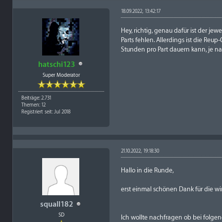
18.09.2022, 13:42:17
Hey, richtig, genau dafür ist der j
Parts fehlen. Allerdings ist die Reu
Stunden pro Part dauern kann, je n
hatschi123
Super Moderator
Beiträge: 2.731
Themen: 12
Registriert seit: Jul 2018
21.10.2022, 19:18:30
Hallo in die Runde,
erst einmal schönen Dank für die wi
squall182
SD
Ich wollte nachfragen ob bei folge