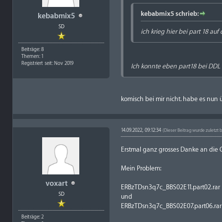
kebabmix5 schrieb:
kebabmix5
SD
ich krieg hier bei part 18 auf 
Beiträge: 8
Themen: 1
Registriert seit: Nov 2019
Ich konnte eben part18 bei DDL
komisch bei mir nicht. habe es nun
14.09.2022, 09:12:34
(Dieser Beitrag wurde zuletzt 
Erstmal ganz grosses Danke an die C
Mein Problem:
voxart
ERBzTDsn3q7c_BBS02E11.part02.rar
SD
und
ERBzTDsn3q7c_BBS02E07.part06.rar
Beiträge: 2