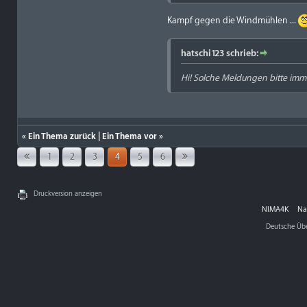
Kampf gegen die Windmühlen ...
hatschi123 schrieb:
Hi! Solche Meldungen bitte imme
«
Ein Thema zurück
|
Ein Thema vor
»
1
2
3
4
5
6
Druckversion anzeigen
NIMA4K
Na
Deutsche Üb