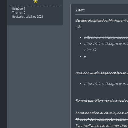
Beiträge: 1
Zitat:
Themen: 0
Registriert seit: Nov 2022
Zu den Reuploades: Mir kommt es 
z.B:
https://nima4k.org/releas
https://nima4k.org/releas
nima4k
..
und der wurde sogar erst heute
https://nima4k.org/releas
Kommt das öfters vor, dass
viele
Kann natürlich auch sein, dass i
Klick auf den Rapidgator Button e
Eventuell auch ein internes Link