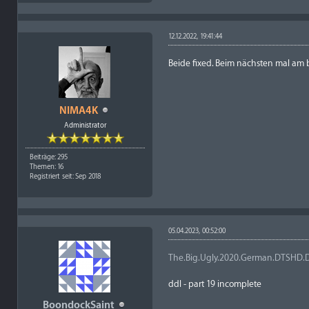
12.12.2022, 19:41:44
Beide fixed. Beim nächsten mal am 
NIMA4K
Administrator
Beiträge: 295
Themen: 16
Registriert seit: Sep 2018
05.04.2023, 00:52:00
The.Big.Ugly.2020.German.DTSHD.
ddl - part 19 incomplete
BoondockSaint