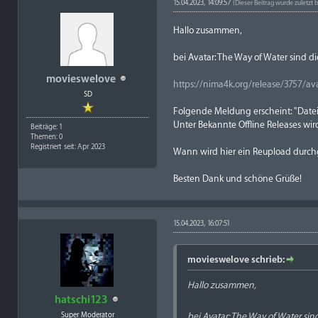
15.04.2023, 14:09:57
(Dieser Beitrag wurde zuletzt 
Hallo zusammen,
bei Avatar: The Way of Water sind 
movieswelove
https://nima4k.org/release/3757/ava
SD
Folgende Meldung erscheint: "Date
Unter Bekannte Offline Releases wird
Beiträge: 1
Themen: 0
Registriert seit: Apr 2023
Wann wird hier ein Reupload durch
Besten Dank und schöne Grüße!
15.04.2023, 16:07:51
movieswelove schrieb:
Hallo zusammen,
hatschi123
Super Moderator
bei Avatar: The Way of Water si