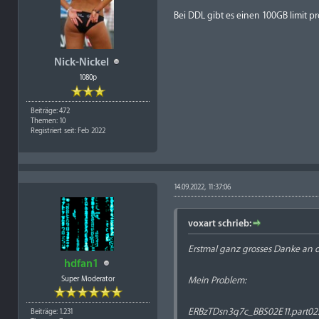
Bei DDL gibt es einen 100GB limit pr
Nick-Nickel
1080p
Beiträge: 472
Themen: 10
Registriert seit: Feb 2022
14.09.2022, 11:37:06
voxart schrieb:
Erstmal ganz grosses Danke an d
hdfan1
Super Moderator
Mein Problem:
ERBzTDsn3q7c_BBS02E11.part02.
Beiträge: 1.231