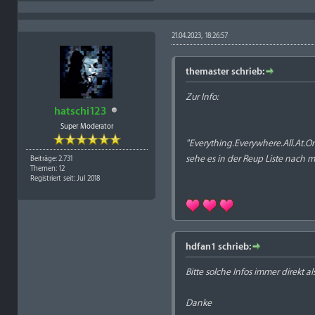
21.04.2023, 18:26:57
themaster schrieb:
Zur Info:
hatschi123
Super Moderator
"Everything.Everywhere.All.At
sehe es in der Reup Liste nach m
Beiträge: 2.731
Themen: 12
Registriert seit: Jul 2018
hdfan1 schrieb:
Bitte solche Infos immer direkt 
Danke