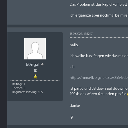
Das Problem ist, das Rapid komplett to
ich ergaenze aber nochmal beim re
18.09.2022, 12:52:17
hallo,
ich wollte kurz fragen wie das mit d
b0ngal
z.b.
SD
https://nima4k.org/release/2554/de
Beiträge: 1
ist part 6 und 38 down auf ddownloa
Themen: 0
Registriert seit: Aug 2022
100kb das wären 6 stunden pro file
danke
lg