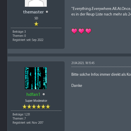
"Everything.Everywhere.All.At.On
themaster
es in der Reup Liste nach mehr als 
SD
Beiträge: 3
Themen: 0
Registriert seit: Sep 2022
21.04.2023, 18:15:45
Bitte solche Infos immer direkt als
Danke
hdfan1
Super Moderator
Beiträge: 1.231
Themen: 7
Registriert seit: Nov 2017