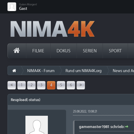
Guten Morgen!
Gast
FILME
DOKUS
SERIEN
SPORT
NIMA4K - Forum
Rund um NIMA4K.org
News und A
1
2
3
4
5
6
Reupload(-status)
25.08.2022, 13:08:21
gamemaster1981 schrieb: