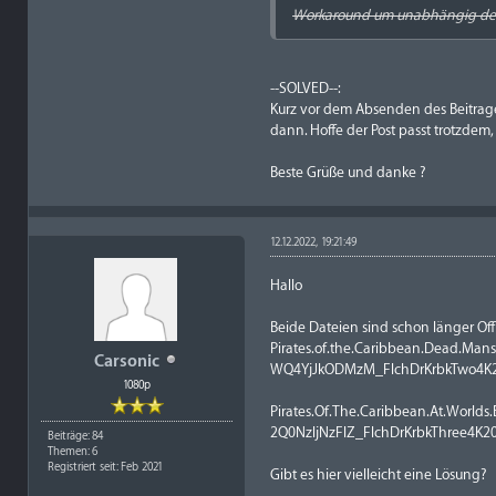
Workaround um unabhängig dem r
--SOLVED--:
Kurz vor dem Absenden des Beitrages
dann. Hoffe der Post passt trotzdem,
Beste Grüße und danke ?
12.12.2022, 19:21:49
Hallo
Beide Dateien sind schon länger Off
Pirates.of.the.Caribbean.Dead.M
Carsonic
WQ4YjJkODMzM_FlchDrKrbkTwo4K20
1080p
Pirates.Of.The.Caribbean.At.Wor
2Q0NzljNzFlZ_FlchDrKrbkThree4K20
Beiträge: 84
Themen: 6
Registriert seit: Feb 2021
Gibt es hier vielleicht eine Lösung?