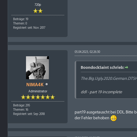
720p
Beiträge: 19
Themen: 0
Registriert seit: Nov 2017
05.04.2023, 02:26:30
BoondockSaint schrieb:
The.Big.Ugly.2020.German.DTS
NIMA4K
Administrator
ddl - part 19 incomplete
Beiträge: 295
Themen: 16
part19 ausgetauscht bei DDL. Bitte
Registriert seit: Sep 2018
der Fehler behoben