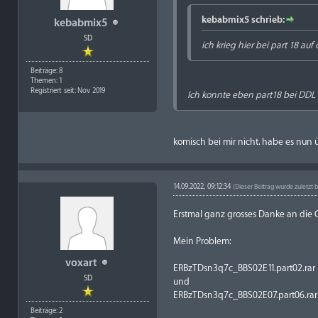
kebabmix5 schrieb:
kebabmix5
SD
ich krieg hier bei part 18 auf 
Beiträge: 8
Themen: 1
Registriert seit: Nov 2019
Ich konnte eben part18 bei DDL
komisch bei mir nicht. habe es nun
14.09.2022, 09:12:34
(Dieser Beitrag wurde zuletzt 
Erstmal ganz grosses Danke an die C
Mein Problem:
voxart
ERBzTDsn3q7c_BBS02E11.part02.rar
SD
und
ERBzTDsn3q7c_BBS02E07.part06.rar
Beiträge: 2