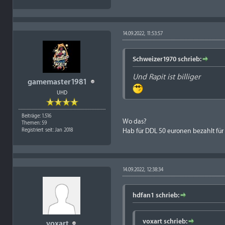
14.09.2022, 11:53:57
Schweizer1970 schrieb:
Und
Rapit
ist billiger
gamemaster1981
UHD
Beiträge: 1.516
Wo das?
Themen: 59
Hab für DDL 50 euronen bezahlt für
Registriert seit: Jan 2018
14.09.2022, 12:38:34
hdfan1 schrieb:
voxart schrieb:
voxart