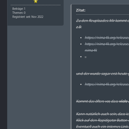
Beiträge: 1
Zitat:
Themen: 0
Registriert seit: Nov 2022
Zu den Reuploades: Mir kommt es 
z.B:
https://nima4k.org/releas
https://nima4k.org/releas
nima4k
..
und der wurde sogar erst heute
https://nima4k.org/releas
Kommt das öfters vor, dass
viele
Kann natürlich auch sein, dass i
Klick auf den Rapidgator Button e
Eventuell auch ein internes Link