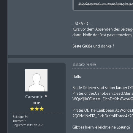
Workaround um unabhängig dem r
--SOLVED--:
Kurz vor dem Absenden des Beitrages
dann. Hoffe der Post passt trotzdem,
Beste Grüße und danke ?
12.12.2022, 19:21:49
Hallo
Beide Dateien sind schon länger Off
Pirates.of.the.Caribbean.Dead.M
Carsonic
WQ4YjJkODMzM_FlchDrKrbkTwo4K20
1080p
Pirates.Of.The.Caribbean.At.Wor
2Q0NzljNzFlZ_FlchDrKrbkThree4K20
Beiträge: 84
Themen: 6
Registriert seit: Feb 2021
Gibt es hier vielleicht eine Lösung?