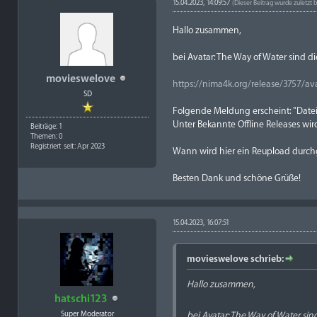
15.04.2023, 14:09:57
(Dieser Beitrag wurde zuletzt 
Hallo zusammen,
bei Avatar: The Way of Water sind 
movieswelove
https://nima4k.org/release/3757/ava
SD
Folgende Meldung erscheint: "Date
Unter Bekannte Offline Releases wird
Beiträge: 1
Themen: 0
Registriert seit: Apr 2023
Wann wird hier ein Reupload durch
Besten Dank und schöne Grüße!
15.04.2023, 16:07:51
movieswelove schrieb:
Hallo zusammen,
hatschi123
Super Moderator
bei Avatar: The Way of Water si