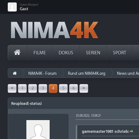
Guten Morgen!
Gast
FILME
DOKUS
SERIEN
SPORT
NIMA4K - Forum
Rund um NIMA4K.org
News und A
1
2
3
4
5
6
Reupload(-status)
25.08.2022, 13:08:21
gamemaster1981 schrieb: