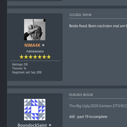
12.12.2022, 19:41:44
Beide fixed. Beim nächsten mal am 
NIMA4K
Administrator
Beiträge: 295
Themen: 16
Registriert seit: Sep 2018
05.04.2023, 00:52:00
The.Big.Ugly.2020.German.DTSHD.
ddl - part 19 incomplete
BoondockSaint