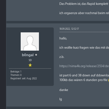
Das Problem ist, das Rapid komplett to
ich ergaenze aber nochmal beim re
18.09.2022, 12:52:17
hallo,
ich wollte kurz fragen wie das mit d
b0ngal
z.b.
SD
https://nima4k.org/release/2554/de
Beiträge: 1
ist part 6 und 38 down auf ddownloa
Themen: 0
Registriert seit: Aug 2022
100kb das wären 6 stunden pro file
danke
lg