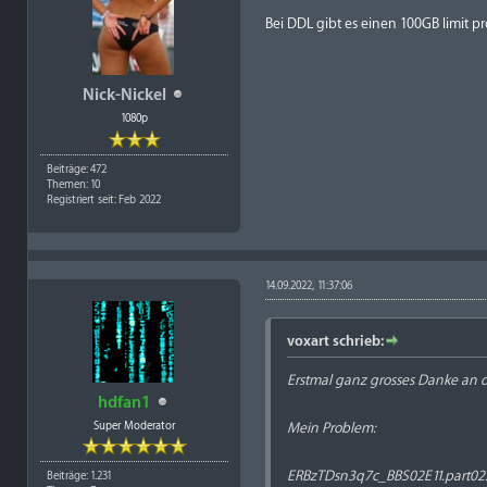
Bei DDL gibt es einen 100GB limit pr
Nick-Nickel
1080p
Beiträge: 472
Themen: 10
Registriert seit: Feb 2022
14.09.2022, 11:37:06
voxart schrieb:
Erstmal ganz grosses Danke an d
hdfan1
Super Moderator
Mein Problem:
ERBzTDsn3q7c_BBS02E11.part02.
Beiträge: 1.231