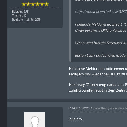
https://nima4k.org/release/3757/
Beiträge: 2.731
Themen: 12
Registriert seit: Jul 2018
Folgende Meldung erscheint: "D
Unter Bekannte Offline Releases 
Wann wird hier ein Reupload du
Besten Dank und schöne Grüße!
Hi! Solche Meldungen bitte immer un
Lediglich mal wieder bei DDL Part8 z
Nachtrag: "Zuletzt reuploaded am 15
zufällig parallel reupt in dem Zeitra
21.04.2023, 17:35:33
(Dieser Beitrag wurde zuletzt b
Zur Info: