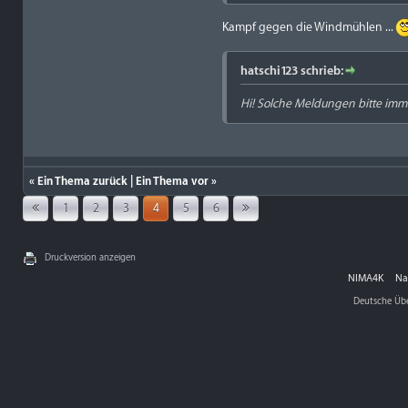
Kampf gegen die Windmühlen ...
hatschi123 schrieb:
Hi! Solche Meldungen bitte imme
«
Ein Thema zurück
|
Ein Thema vor
»
1
2
3
4
5
6
Druckversion anzeigen
NIMA4K
Na
Deutsche Üb