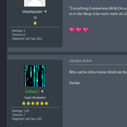
"Everything.Everywhere.All.At.On
themaster
es in der Reup Liste nach mehr als 
SD
Beiträge: 3
Themen: 0
Registriert seit: Sep 2022
21.04.2023, 18:15:45
Bitte solche Infos immer direkt als
Danke
hdfan1
Super Moderator
Beiträge: 1.231
Themen: 7
Registriert seit: Nov 2017