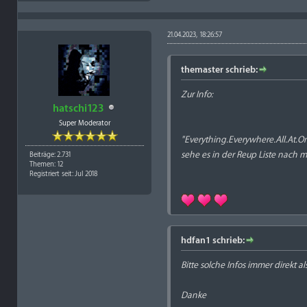
21.04.2023, 18:26:57
themaster schrieb:
Zur Info:
hatschi123
Super Moderator
"Everything.Everywhere.All.At
sehe es in der Reup Liste nach m
Beiträge: 2.731
Themen: 12
Registriert seit: Jul 2018
hdfan1 schrieb:
Bitte solche Infos immer direkt 
Danke