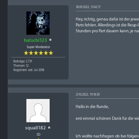
18.09.2022, 13:42:17
Hey, richtig, genau dafür ist der j
Parts fehlen. Allerdings ist die Reu
Stunden pro Part dauern kann, je n
hatschi123
Super Moderator
Beiträge: 2.731
Themen: 12
Registriert seit: Jul 2018
21.10.2022, 19:18:30
Hallo in die Runde,
erst einmal schönen Dank für die wi
squall182
SD
Ich wollte nachfragen ob bei folge