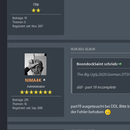
720p
Beiträge: 19
Themen: 0
Registriert seit: Nov 2017
05.04.2023, 02:26:30
BoondockSaint schrieb:
The.Big.Ugly.2020.German.DTS
NIMA4K
Administrator
ddl - part 19 incomplete
Beiträge: 295
Themen: 16
part19 ausgetauscht bei DDL. Bitte
Registriert seit: Sep 2018
der Fehler behoben