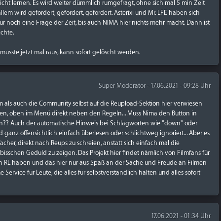
nicht lernen. Es wird weiter dümmlich rumgefragt, ohne sich mal 5 min Zeit
em wird gefordert, gefordert, gefordert. Asterixi und Mr. LFE haben sich
r noch eine Frage der Zeit, bis auch NIMA hier nichts mehr macht. Dann ist
ichte.
musste jetzt mal raus, kann sofort gelöscht werden.
Super Moderator - 17.06.2021 - 09:28 Uhr
am als auch die Community selbst auf die Reupload-Sektion hier verwiesen
ehen, oben im Menü direkt neben den Regeln... Muss Nima den Button in
en?? Auch der automatische Hinweis bei Schlagworten wie "down" oder
 ganz offensichtlich einfach überlesen oder schlichtweg ignoriert... Aber es
facher, direkt nach Reups zu schreien, anstatt sich einfach mal die
sschen Geduld zu zeigen. Das Projekt hier findet nämlich von Filmfans für
ein RL haben und das hier nur aus Spaß an der Sache und Freude an Filmen
Service für Leute, die alles für selbstverständlich halten und alles sofort
17.06.2021 - 01:34 Uhr