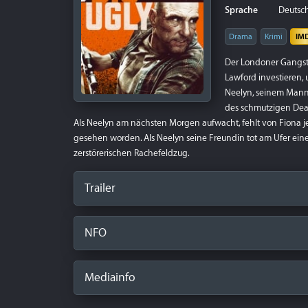
Sprache
Deutsch
Drama
Krimi
IM
Der Londoner Gangste
Lawford investieren,
Neelyn, seinem Mann 
des schmutzigen Deals
Als Neelyn am nächsten Morgen aufwacht, fehlt von Fiona je
gesehen worden. Als Neelyn seine Freundin tot am Ufer eines
zerstörerischen Rachefeldzug.
Trailer
NFO
Mediainfo