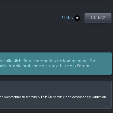
31 Likes
I like it!
schließlich für releasespezifische Kommentare! Für
uelle Abspielprobleme o.ä. nutzt bitte das
Forum
.
nen Kommentar zu schreiben. Falls Du bereits einen Account hast, kannst du