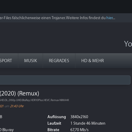
r-Files fälschlicherweise einen Trojaner. Weitere Infos findest du
hier
...
Yo
SPORT
MUSIK
REGRADES
HD & MEHR
 (2020) (Remux)
TSHD.DL.2160p.UHD.BluRay.HDR10Plus.HEVC.Remux-NIMA4K
021
um
21:43 Uhr
GB
Auflösung
3840x2160
Laufzeit
1 Stunde 46 Minuten
 Blu-ray
Bitrate
67,70 Mb/s