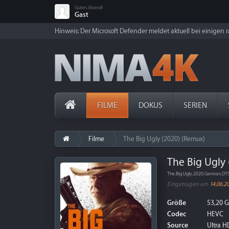
Guten Abend!
Gast
Hinweis: Der Microsoft Defender meldet aktuell bei einigen ra
FILME
DOKUS
SERIEN
Filme
The Big Ugly (2020) (Remux)
The Big Ugly
The.Big.Ugly.2020.German.D
Eingetragen am
14.06.2
Größe
53,20 
Codec
HEVC
Source
Ultra HD