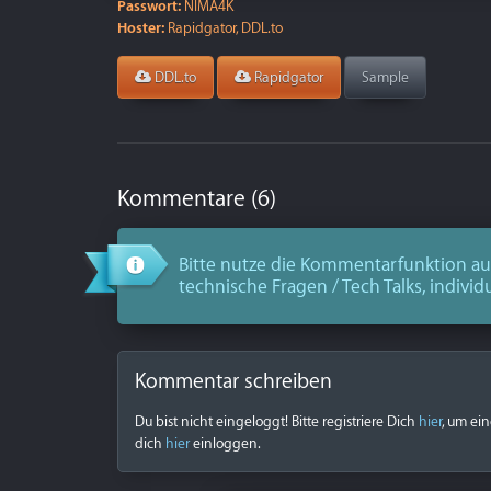
Passwort:
NIMA4K
Hoster:
Rapidgator, DDL.to
DDL.to
Rapidgator
Sample
Kommentare (6)
Bitte nutze die Kommentarfunktion aus
technische Fragen / Tech Talks, individ
Kommentar schreiben
Du bist nicht eingeloggt! Bitte registriere Dich
hier
, um ei
dich
hier
einloggen.