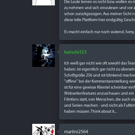
Die Leute lernen es nicht bzw. wollen es 
zu nehmen und sich einzulesen und vor all
schon zurückgezogen. Aus meiner Sicht nu
diese tolle Plattform hier endgültig Gesch
Es macht einfach nur noch wütend. Sorry, 
hatschi123
Ich weiß gar nicht wie oft sowohl das Te
haben. Ist eigentlich gar nicht zu übers
Schriftgröße 256 und rot blinkend mach
"offline" bei der Kommentarerstellung wird
ist für eine gewisse Klientel scheinbar ein
Webseitenfeatures anzuschauen und ein bi
Filmfans statt, von Menschen, die auch 
und Serien machen - und nicht als Fulltime 
haben müssen. Think about it...
martini2564