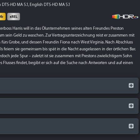
 DTS-HD MA 5.1, English DTS-HD MA 5.1
Db
xREL
rboss Harris will in das Ölunternehmen seines alten Freundes Preston
 um sein Geld zu waschen. Zur Vertragsunterzeichnung reist er zusammen mit
fürs Grobe, und dessen Freundin Fiona nach West Virginia. Nach Abschluss
 feiern sie gemeinsam bis spät in die Nacht ausgelassen in der örtlichen Bar.
doch jede Spur – zuletzt ist sie zusammen mit Prestons zwielichtigem Sohn
 Flusses findet, begibt er sich auf die Suche nach Antworten und auf einen