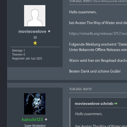
15.04.2023, 14:09:57
(Dieser Beitrag wurde zuletzt 
Hallo zusammen,
bei Avatar: The Way of Water sind 
movieswelove
https://nima4k.org/release/3757/ava
SD
Folgende Meldung erscheint: "Date
Unter Bekannte Offline Releases wird
Beiträge: 1
Themen: 0
Registriert seit: Apr 2023
Wann wird hier ein Reupload durch
Besten Dank und schöne Grüße!
15.04.2023, 16:07:51
movieswelove schrieb:
Hallo zusammen,
hatschi123
Super Moderator
bei Avatar: The Way of Water si