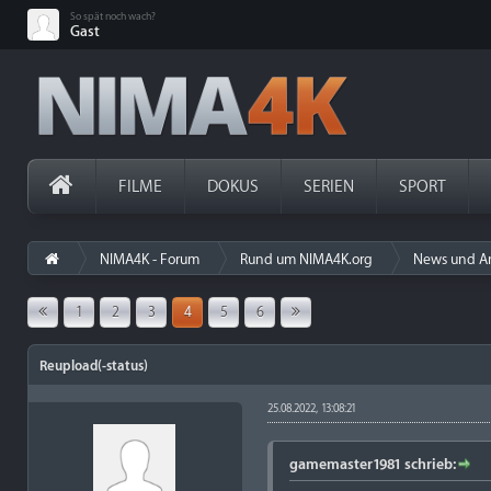
So spät noch wach?
Gast
FILME
DOKUS
SERIEN
SPORT
NIMA4K - Forum
Rund um NIMA4K.org
News und A
1
2
3
4
5
6
Reupload(-status)
25.08.2022, 13:08:21
gamemaster1981 schrieb: