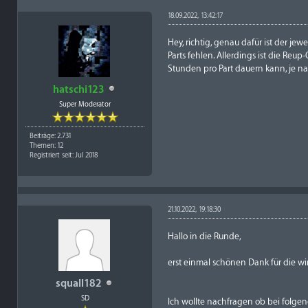
18.09.2022, 13:42:17
Hey, richtig, genau dafür ist der j
Parts fehlen. Allerdings ist die Reu
Stunden pro Part dauern kann, je n
hatschi123
Super Moderator
Beiträge: 2.731
Themen: 12
Registriert seit: Jul 2018
21.10.2022, 19:18:30
Hallo in die Runde,
erst einmal schönen Dank für die wi
squall182
SD
Ich wollte nachfragen ob bei folge