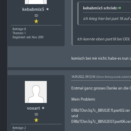
kebabmix5 schrieb:
kebabmix5
SD
ich krieg hier bei part 18 auf 
Beiträge: 8
Themen: 1
Registriert seit: Nov 2019
Ich konnte eben part18 bei DDL
komisch bei mir nicht. habe es nun
14.09.2022, 09:12:34
(Dieser Beitrag wurde zuletzt 
Erstmal ganz grosses Danke an die C
Mein Problem:
voxart
ERBzTDsn3q7c_BBS02E11.part02.rar
SD
und
ERBzTDsn3q7c_BBS02E07.part06.rar
Beiträge: 2