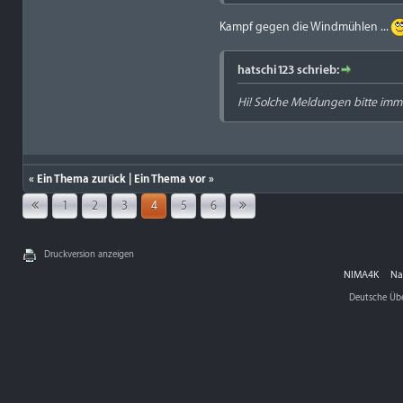
Kampf gegen die Windmühlen ...
hatschi123 schrieb:
Hi! Solche Meldungen bitte imme
«
Ein Thema zurück
|
Ein Thema vor
»
1
2
3
4
5
6
Druckversion anzeigen
NIMA4K
Na
Deutsche Üb