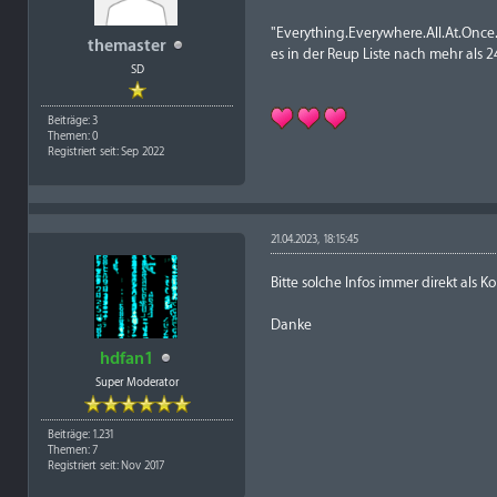
"Everything.Everywhere.All.At.On
themaster
es in der Reup Liste nach mehr als 
SD
Beiträge: 3
Themen: 0
Registriert seit: Sep 2022
21.04.2023, 18:15:45
Bitte solche Infos immer direkt als
Danke
hdfan1
Super Moderator
Beiträge: 1.231
Themen: 7
Registriert seit: Nov 2017