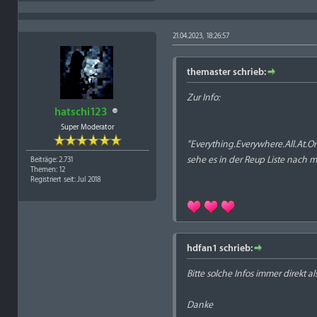
21.04.2023, 18:26:57
themaster schrieb:
Zur Info:
hatschi123
Super Moderator
"Everything.Everywhere.All.At
sehe es in der Reup Liste nach m
Beiträge: 2.731
Themen: 12
Registriert seit: Jul 2018
hdfan1 schrieb:
Bitte solche Infos immer direkt 
Danke