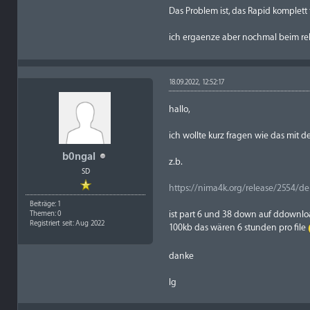
Das Problem ist, das Rapid komplett to
ich ergaenze aber nochmal beim re
18.09.2022, 12:52:17
hallo,
ich wollte kurz fragen wie das mit d
b0ngal
z.b.
SD
https://nima4k.org/release/2554/de
Beiträge: 1
ist part 6 und 38 down auf ddownloa
Themen: 0
Registriert seit: Aug 2022
100kb das wären 6 stunden pro file
danke
lg