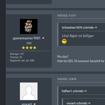
14.09.2022, 11:53:57
Schweizer1970 schrieb:
Und
Rapit
ist billiger
gamemaster1981
UHD
Beiträge: 1.517
Wo das?
Themen: 59
Hab für DDL 50 euronen bezahlt für
Registriert seit: Jan 2018
14.09.2022, 12:38:34
hdfan1 schrieb:
voxart schrieb:
voxart