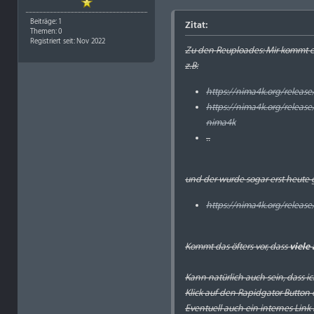
Beiträge: 1
Zitat:
Themen: 0
Registriert seit: Nov 2022
Zu den Reuploades: Mir kommt es 
z.B:
https://nima4k.org/releas
https://nima4k.org/releas
nima4k
..
und der wurde sogar erst heute
https://nima4k.org/releas
Kommt das öfters vor, dass
viele
Kann natürlich auch sein, dass i
Klick auf den Rapidgator Button e
Eventuell auch ein internes Link