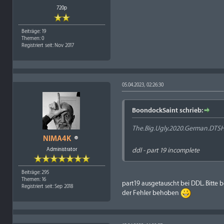
720p
Beiträge: 19
Themen: 0
Registriert seit: Nov 2017
05.04.2023, 02:26:30
BoondockSaint schrieb:
The.Big.Ugly.2020.German.DTS
NIMA4K
Administrator
ddl - part 19 incomplete
Beiträge: 295
Themen: 16
part19 ausgetauscht bei DDL. Bitte
Registriert seit: Sep 2018
der Fehler behoben