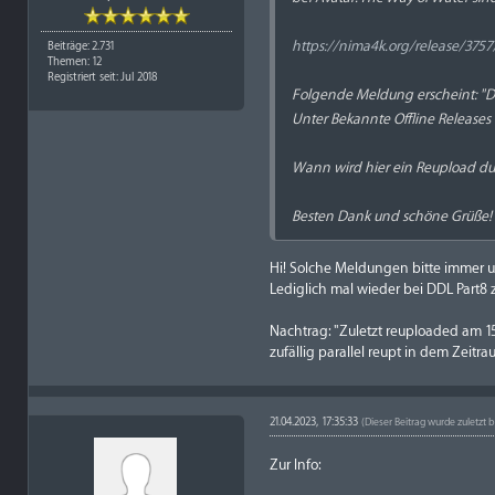
https://nima4k.org/release/3757/
Beiträge: 2.731
Themen: 12
Registriert seit: Jul 2018
Folgende Meldung erscheint: "D
Unter Bekannte Offline Releases 
Wann wird hier ein Reupload du
Besten Dank und schöne Grüße!
Hi! Solche Meldungen bitte immer un
Lediglich mal wieder bei DDL Part8 z
Nachtrag: "Zuletzt reuploaded am 15
zufällig parallel reupt in dem Zeitra
21.04.2023, 17:35:33
(Dieser Beitrag wurde zuletzt b
Zur Info: