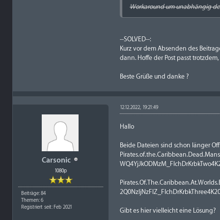
Workaround um unabhängig dem r
--SOLVED--:
Kurz vor dem Absenden des Beitrages
dann. Hoffe der Post passt trotzdem,
Beste Grüße und danke ?
12.12.2022, 19:21:49
Hallo
Beide Dateien sind schon länger Off
Pirates.of.the.Caribbean.Dead.M
Carsonic
WQ4YjJkODMzM_FlchDrKrbkTwo4K20
1080p
Pirates.Of.The.Caribbean.At.Wor
2Q0NzljNzFlZ_FlchDrKrbkThree4K20
Beiträge: 84
Themen: 6
Registriert seit: Feb 2021
Gibt es hier vielleicht eine Lösung?