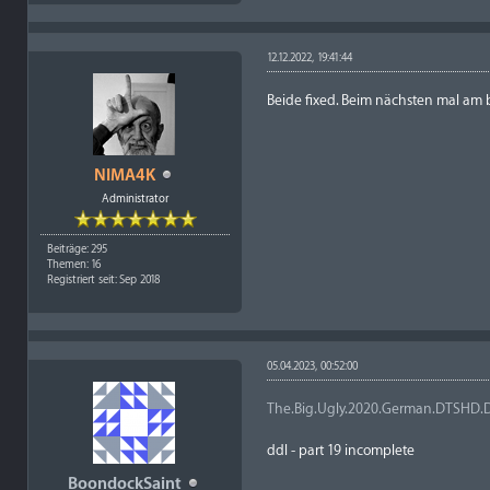
12.12.2022, 19:41:44
Beide fixed. Beim nächsten mal am 
NIMA4K
Administrator
Beiträge: 295
Themen: 16
Registriert seit: Sep 2018
05.04.2023, 00:52:00
The.Big.Ugly.2020.German.DTSHD.
ddl - part 19 incomplete
BoondockSaint