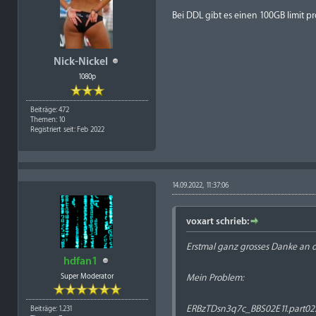
Bei DDL gibt es einen 100GB limit pr
Nick-Nickel
1080p
Beiträge: 472
Themen: 10
Registriert seit: Feb 2022
14.09.2022, 11:37:06
voxart schrieb:
Erstmal ganz grosses Danke an d
hdfan1
Super Moderator
Mein Problem:
ERBzTDsn3q7c_BBS02E11.part02.
Beiträge: 1.231