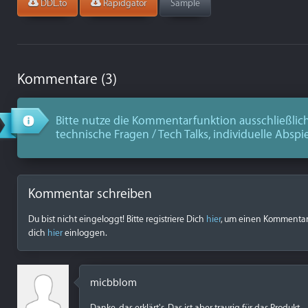
DDL.to
Rapidgator
Sample
Kommentare (3)
Bitte nutze die Kommentarfunktion ausschließlich
technische Fragen / Tech Talks, individuelle Abspi
Kommentar schreiben
Du bist nicht eingeloggt! Bitte registriere Dich
hier
, um einen Kommentar z
dich
hier
einloggen.
micbblom
Danke, das erklärt's. Das ist aber traurig für das Produkt.