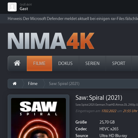
Grüß dich!
Gast
Hinweis: Der Microsoft Defender meldet aktuell bei einigen rar-Files fälschl
FILME
DOKUS
SERIEN
SPORT
Filme
Saw: Spiral (2021)
Saw: Spiral (2021)
Saw.Spiral.2021.German.TrueHD.Atmos.DL.2160p.
Eingetragen am
17.02.2022
um
21:55 Uhr
Größe
25,70 GB
Codec
HEVC x265
Source
Ultra HD Blu-ray