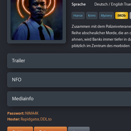
Sprache
Deutsch / English True
Horror
Krimi
Mystery
IMDb
Zusammen mit dem Polizeiveteranen
Reihe abscheulicher Morde, die an 
ahnen, wird Banks immer tiefer in 
plötzlich im Zentrum des morbiden Sp
Trailer
NFO
Mediainfo
Passwort:
NIMA4K
Hoster:
Rapidgator, DDL.to