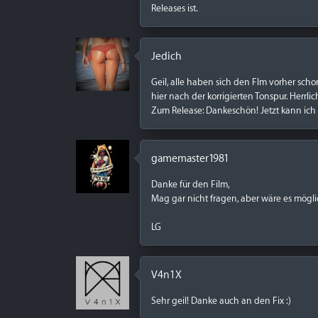
Releases ist.
Jedich
Geil, alle haben sich den Flm vorher scho
hier nach der korrigierten Tonspur. Herrl
Zum Release: Dankeschön! Jetzt kann ich d
gamemaster1981
Danke für den Film,
Mag gar nicht fragen, aber wäre es mögli
LG
V4n1X
Sehr geil! Danke auch an den Fix :)