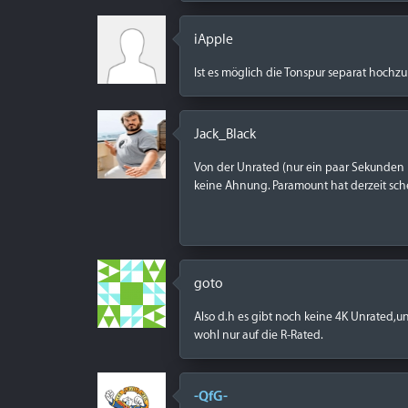
iApple
Ist es möglich die Tonspur separat hoch
Jack_Black
Von der Unrated (nur ein paar Sekunden l
keine Ahnung. Paramount hat derzeit sche
goto
Also d.h es gibt noch keine 4K Unrated,un
wohl nur auf die R-Rated.
-QfG-