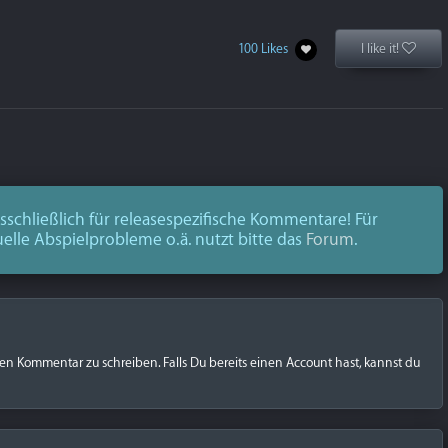
100 Likes
I like it!
schließlich für releasespezifische Kommentare! Für
uelle Abspielprobleme o.ä. nutzt bitte das
Forum
.
nen Kommentar zu schreiben. Falls Du bereits einen Account hast, kannst du