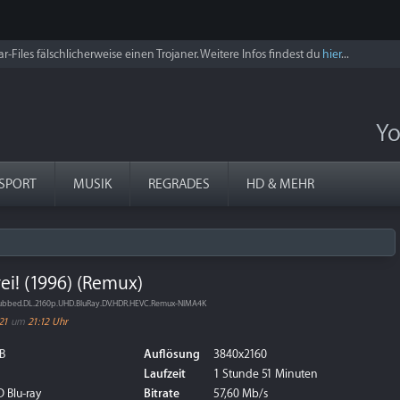
r-Files fälschlicherweise einen Trojaner. Weitere Infos findest du
hier
...
Yo
SPORT
MUSIK
REGRADES
HD & MEHR
ei! (1996) (Remux)
Dubbed.DL.2160p.UHD.BluRay.DV.HDR.HEVC.Remux-NIMA4K
21
um
21:12 Uhr
B
Auflösung
3840x2160
Laufzeit
1 Stunde 51 Minuten
 Blu-ray
Bitrate
57,60 Mb/s