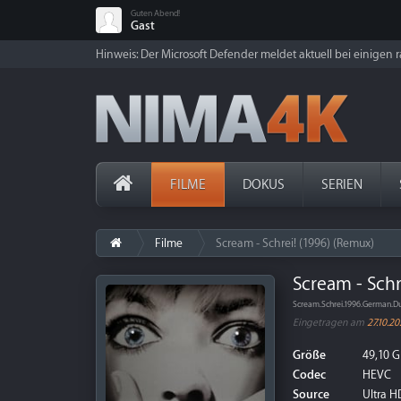
Guten Abend!
Gast
Hinweis: Der Microsoft Defender meldet aktuell bei einigen ra
FILME
DOKUS
SERIEN
Filme
Scream - Schrei! (1996) (Remux)
Scream - Schr
Scream.Schrei.1996.German.
Eingetragen am
27.10.20
Größe
49,10 G
Codec
HEVC
Source
Ultra HD