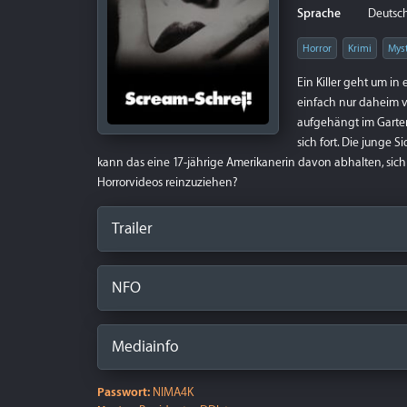
Sprache
Deutsch
Horror
Krimi
Mys
Ein Killer geht um in
einfach nur daheim vor
aufgehängt im Garten
sich fort. Die junge 
kann das eine 17-jährige Amerikanerin davon abhalten, sich
Horrorvideos reinzuziehen?
Trailer
NFO
Mediainfo
Passwort:
NIMA4K