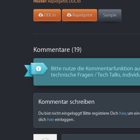
Hoster:
Rapidgator, DDL.to
DDL.to
Rapidgator
Sample
Kommentare (19)
Bitte nutze die Kommentarfunktion aus
technische Fragen / Tech Talks, individ
Kommentar schreiben
Du bist nicht eingeloggt! Bitte registriere Dich
hier
, um ei
dich
hier
einloggen.