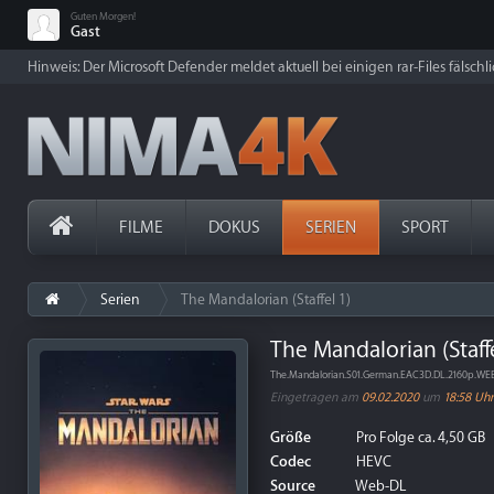
Guten Morgen!
Gast
Hinweis: Der Microsoft Defender meldet aktuell bei einigen rar-Files fälschl
FILME
DOKUS
SERIEN
SPORT
Serien
The Mandalorian (Staffel 1)
The Mandalorian (Staffe
The.Mandalorian.S01.German.EAC3D.DL.2160p.W
Eingetragen am
09.02.2020
um
18:58 Uhr
Größe
Pro Folge ca. 4,50 GB
Codec
HEVC
Source
Web-DL