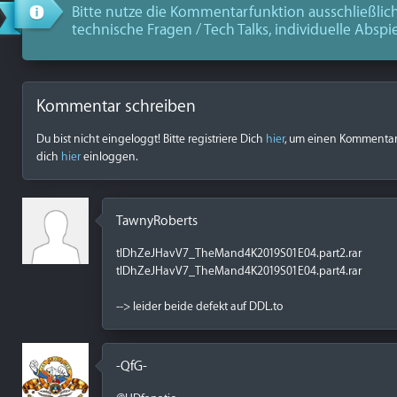
Bitte nutze die Kommentarfunktion ausschließlich
technische Fragen / Tech Talks, individuelle Abspi
Kommentar schreiben
Du bist nicht eingeloggt! Bitte registriere Dich
hier
, um einen Kommentar z
dich
hier
einloggen.
TawnyRoberts
tIDhZeJHavV7_TheMand4K2019S01E04.part2.rar
tIDhZeJHavV7_TheMand4K2019S01E04.part4.rar
--> leider beide defekt auf DDL.to
-QfG-