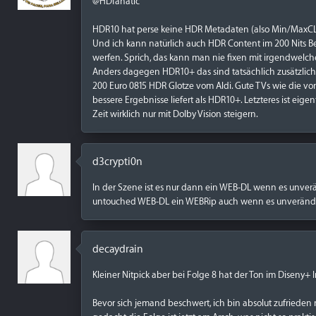
@HDfanatic
HDR10 hat perse keine HDR Metadaten (also Min/MaxCLL
Und ich kann natürlich auch HDR Content im 200 Nits Ber
werfen. Sprich, das kann man nie fixen mit irgendwelc
Anders dagegen HDR10+ das sind tatsächlich zusätzlich
200 Euro 0815 HDR Glotze vom Aldi. Gute TVs wie die v
bessere Ergebnisse liefert als HDR10+. Letzteres ist ei
Zeit wirklich nur mit Dolby Vision steigern.
d3crypti0n
In der Szene ist es nur dann ein WEB-DL wenn es unver
untouched WEB-DL ein WEBRip auch wenn es unverändert
decaydrain
Kleiner Nitpick aber bei Folge 8 hat der Ton im Diseny+ 
Bevor sich jemand beschwert, ich bin absolut zufriede