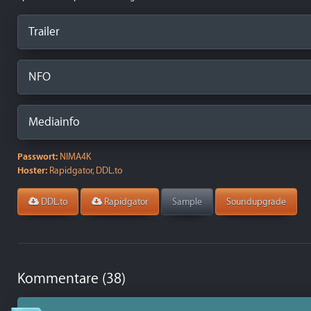
Trailer
NFO
Mediainfo
Passwort:
NIMA4K
Hoster:
Rapidgator, DDL.to
DDL.to
Rapidgator
Sample
Soundupgrade
Kommentare (38)