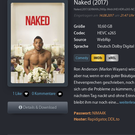
Naked (2017)
Naked.2017.GERMAN.2160p.WebUHD.HDR.x265-N
Eingetragen am
14.08.2017
um
21:47 Uhr
Größe
10,60 GB
Codec
HEVC x265
Source
WebRip
Sprache
Deutsch Dolby Digital 
Comedy
IMDb
xREL
Ron Anderson (Marlon Wayans) wird
aber nur, wenn er ein guter Bräutiga
Eheversprechen geschrieben, noch T
sich um die Probleme zu kümmern, g
1 Like
0 Kommentare
nächsten Tag nackt und ohne Erinne
bleibt ihm nur noch eine...
weiterle
Details & Download
Passwort:
NIMA4K
Hoster:
Rapidgator, DDL.to