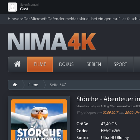
Guten Morgen!
Gast
Hinweis: Der Microsoft Defender meldet aktuell bei einigen rar-Files fälschl
FILME
DOKUS
SERIEN
SPORT
Filme
Seite 347
Störche - Abenteuer im
Stoerche.-.Baby.im.Anflug.2016.German.Dubbed.
Eingetragen am
02.09.2017
um
20:20 Uhr
Größe
42,40 GB
Codec
HEVC x265
Source
Ultra HD Blu-ray