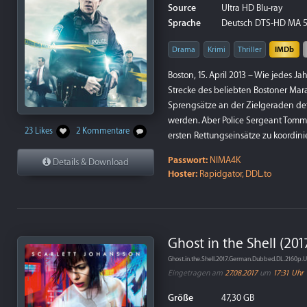
Source
Ultra HD Blu-ray
Sprache
Deutsch DTS-HD MA 5.
Drama
Krimi
Thriller
IMDb
Boston, 15. April 2013 – Wie jedes J
Strecke des beliebten Bostoner Mara
Sprengsätze an der Zielgeraden det
werden. Aber Police Sergeant Tomm
23 Likes
2 Kommentare
ersten Rettungseinsätze zu koordini
Passwort:
NIMA4K
Details & Download
Hoster:
Rapidgator, DDL.to
Ghost in the Shell (201
Ghost.in.the.Shell.2017.German.Dubbed.DL.2160p
Eingetragen am
27.08.2017
um
17:31 Uhr
Größe
47,30 GB