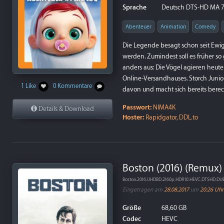
Sprache
Deutsch DTS-HD MA 7.1
Abenteuer
Animation
Comedy
Die Legende besagt schon seit Ewig
werden. Zumindest soll es früher so
anders aus: Die Vögel agieren heute 
Online-Versandhauses. Storch Junior
1 Like
0 Kommentare
davon und macht sich bereits berech
Passwort:
NIMA4K
Details & Download
Hoster:
Rapidgator, DDL.to
Boston (2016) (Remux)
Boston.2016.UHDBD.2160p.HDR10.HEVC.DTSHD.D
Eingetragen am
28.08.2017
um
20:26 Uhr
Größe
68,60 GB
Codec
HEVC