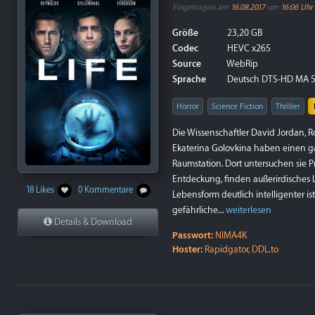
Eingetragen am
16.08.2017
um
16:06 Uhr
Größe
23,20 GB
Codec
HEVC x265
Source
WebRip
Sprache
Deutsch DTS-HD MA 5.
Horror
Science Fiction
Thriller
Die Wissenschaftler David Jordan, 
Ekaterina Golovkina haben einen ga
Raumstation. Dort untersuchen sie
Entdeckung, finden außerirdisches L
18 Likes
0 Kommentare
Lebensform deutlich intelligenter ist
gefährliche...
weiterlesen
Details & Download
Passwort:
NIMA4K
Hoster:
Rapidgator, DDL.to