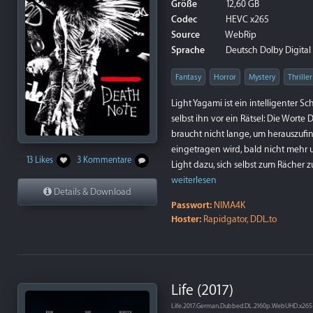
Größe
12,60 GB
Codec
HEVC x265
Source
WebRip
Sprache
Deutsch Dolby Digital 5
Fantasy
Horror
Mystery
Thriller
Light Yagami ist ein intelligenter Sc
selbst ihn vor ein Rätsel: Die Wor
braucht nicht lange, um herauszufi
eingetragen wird, bald nicht mehr
13 Likes
3 Kommentare
Light dazu, sich selbst zum Rächer z
weiterlesen
Details & Download
Passwort:
NIMA4K
Hoster:
Rapidgator, DDL.to
Life (2017)
Life.2017.German.Dubbed.DL.2160p.WebUHD.x26