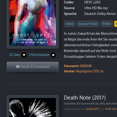
Codec
HEVC x265
Source
Ultra HD Blu-ray
Sprache
Deutsch Dolby Atmos 7.1
Action
Science Fiction
Thriller
In naher Zukunft hat die Menschhei
ist Major die erste ihrer Art: Sie w
übermenschlichen Fähigkeiten verw
Kriminelle überall auf der Welt. Und
22 Likes
5 Kommentare
Einsatztruppe Sektion 9 den skrupel
Passwort:
NIMA4K
Details & Download
Hoster:
Rapidgator, DDL.to
Death Note (2017)
Death.Note.2017.German.DD51.DL.2160p.WebUHD
Eingetragen am
26.08.2017
um
13:29 Uhr