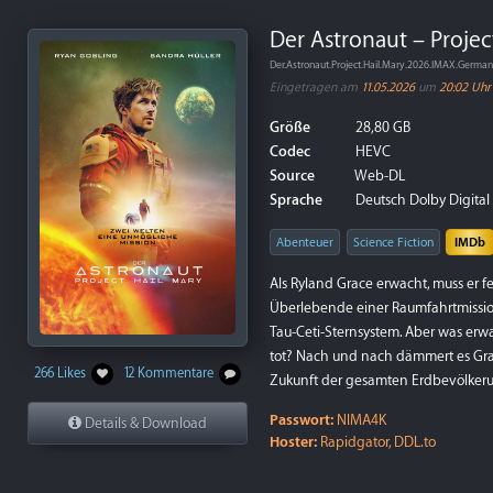
Der Astronaut – Projec
Der.Astronaut.Project.Hail.Mary.2026.IMAX.Germ
Eingetragen am
11.05.2026
um
20:02 Uhr
Größe
28,80 GB
Codec
HEVC
Source
Web-DL
Sprache
Deutsch Dolby Digital 5
Abenteuer
Science Fiction
IMDb
Als Ryland Grace erwacht, muss er fes
Überlebende einer Raumfahrtmission
Tau-Ceti-Sternsystem. Aber was erw
tot? Nach und nach dämmert es Grac
266 Likes
12 Kommentare
Zukunft der gesamten Erdbevölker
Passwort:
NIMA4K
Details & Download
Hoster:
Rapidgator, DDL.to