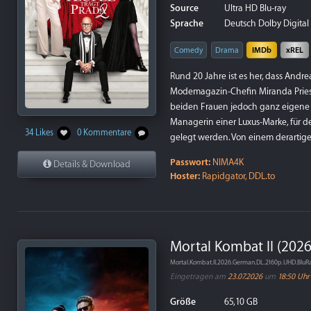
Source
Ultra HD Blu-ray
Sprache
Deutsch Dolby Digital P
Comedy
Drama
IMDb
xREL
Rund 20 Jahre ist es her, dass Andr
Modemagazin-Chefin Miranda Priestle
beiden Frauen jedoch ganz eigene K
Managerin einer Luxus-Marke, für 
34 Likes
0 Kommentare
gelegt werden. Von einem derartige
Passwort:
NIMA4K
Details & Download
Hoster:
Rapidgator, DDL.to
Mortal Kombat II (202
Mortal.Kombat.II.2026.German.DL.2160p.UHD.Blu
Eingetragen am
23.07.2026
um
18:50 Uhr
Größe
65,10 GB