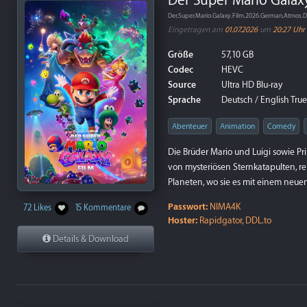
Der Super Mario Galax
Der.Super.Mario.Galaxy.Film.2026.German.Atmos
Eingetragen am
01.07.2026
um
20:27 Uhr
Größe
57,10 GB
Codec
HEVC
Source
Ultra HD Blu-ray
Sprache
Deutsch / English True
Abenteuer
Animation
Comedy
Die Brüder Mario und Luigi sowie Pr
von mysteriösen Sternkatapulten, re
Planeten, wo sie es mit einem neue
Passwort:
NIMA4K
72 Likes
15 Kommentare
Hoster:
Rapidgator, DDL.to
Details & Download