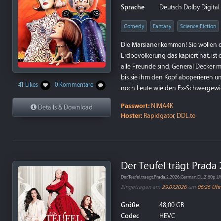
Sprache
Deutsch Dolby Digital 5
Comedy
Fantasy
Science Fiction
Die Marsianer kommen! Sie wollen 
Erdbevölkerung das kapiert hat, ist
alle Freunde sind, General Decker m
bis sie ihm den Kopf aboperieren un
41 Likes
0 Kommentare
noch Leute wie den Ex-Schwergewich
Passwort:
NIMA4K
Details & Download
Hoster:
Rapidgator, DDL.to
Der Teufel trägt Prada
Der.Teufel.traegt.Prada.2.2026.German.DL.2160p
Eingetragen am
29.07.2026
um
06:26 Uhr
Größe
48,00 GB
Codec
HEVC