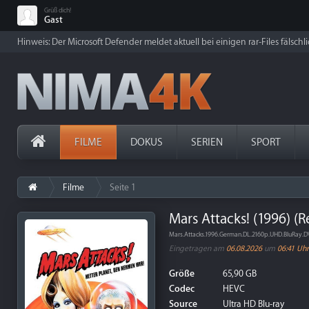
Grüß dich!
Gast
Hinweis: Der Microsoft Defender meldet aktuell bei einigen rar-Files fälschl
FILME
DOKUS
SERIEN
SPORT
Filme
Seite 1
Mars Attacks! (1996) (
Mars.Attacks.1996.German.DL.2160p.UHD.BluRay
Eingetragen am
06.08.2026
um
06:41 Uhr
Größe
65,90 GB
Codec
HEVC
Source
Ultra HD Blu-ray