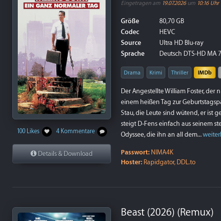
Eingetragen am
19.07.2026
um
10:16 Uhr
Größe
80,70 GB
Codec
HEVC
Source
Ultra HD Blu-ray
Sprache
Deutsch DTS-HD MA 7.1 
Drama
Krimi
Thriller
IMDb
Der Angestellte William Foster, der 
einem heißen Tag zur Geburtstagspart
Stau, die Leute sind wütend, er ist 
steigt D-Fens einfach aus seinem s
100 Likes
4 Kommentare
Odyssee, die ihn an all dem...
weiter
Passwort:
NIMA4K
Details & Download
Hoster:
Rapidgator, DDL.to
Beast (2026) (Remux)