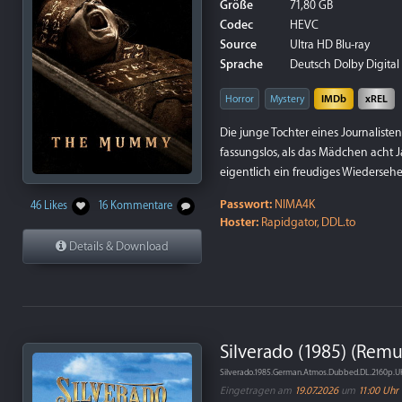
Größe
71,80 GB
Codec
HEVC
Source
Ultra HD Blu-ray
Sprache
Deutsch Dolby Digital 5
Horror
Mystery
IMDb
xREL
Die junge Tochter eines Journalisten 
fassungslos, als das Mädchen acht J
eigentlich ein freudiges Wiedersehe
Passwort:
NIMA4K
46 Likes
16 Kommentare
Hoster:
Rapidgator, DDL.to
Details & Download
Silverado (1985) (Remu
Silverado.1985.German.Atmos.Dubbed.DL.2160p.
Eingetragen am
19.07.2026
um
11:00 Uhr