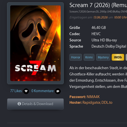
Scream 7 (2026) (Remu
Scream.7.2026.German.DL.2160p.UHD.BluRay.DV.
Eingetragen am
13.06.2026
um
10:00 Uhr
Größe
46,40 GB
Codec
HEVC
Source
Ultra HD Blu-ray
Sprache
Deutsch Dolby Digital 5
Horror
Krimi
Mystery
IMDb
Als in der beschaulichen Stadt, in d
Ghostface-Killer auftaucht, werden i
der Ermordung. Entschlossen, ihre F
Vergangenheit stellen, um dem Blutv
77 Likes
0 Kommentare
Passwort:
NIMA4K
Hoster:
Rapidgator, DDL.to
Details & Download