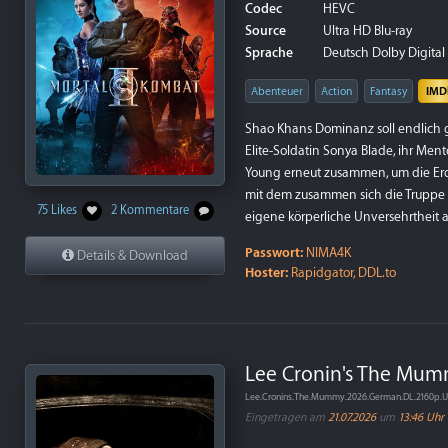
Codec
HEVC
Source
Ultra HD Blu-ray
Sprache
Deutsch Dolby Digital 5
Abenteuer
Action
Fantasy
IMD
Shao Khans Dominanz soll endlich g
Elite-Soldatin Sonya Blade, ihr Me
Young erneut zusammen, um die Erd
mit dem zusammen sich die Truppe er
75 Likes
2 Kommentare
eigene körperliche Unversehrtheit au
Passwort:
NIMA4K
Details & Download
Hoster:
Rapidgator, DDL.to
Lee Cronin's The Mum
Lee.Cronins.The.Mummy.2026.German.DL.2160p.
Eingetragen am
21.07.2026
um
13:46 Uhr