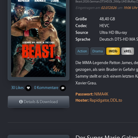
Beast.2026.German.DTSHD.DL.2160p.UHD.BluRay
Eingetragen am
02.07.2026
um
19:06 Uhr
Größe
48,40 GB
Codec
HEVC
Source
Ultra HD Blu-ray
Sprache
Deutsch DTS-HD MA 5.
Action
Drama
IMDb
xREL
Die MMA-Legende Patton James, der mi
gezogen, als sein Bruder in Gefahr 
Sammy stellt er sich einem letzten
Xavier Grau.
30 Likes
0 Kommentare
Passwort:
NIMA4K
Hoster:
Rapidgator, DDL.to
Details & Download