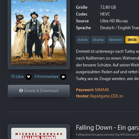
Größe
72,80 GB
Codec
HEVC
Source
Ultra HD Blu-ray
Sprache
Deutsch / English TrueH
Action
Drama
Western
IMDb
Emmett ist unterwegs nach Turley, wo
nach Kalifornien zu reisen. Während 
der bessere Schütze. Auf seiner Weit
ausgeraubten Paden auf und rettet 
55 Likes
0 Kommentare
Turley, wo sie Zeuge werden, wie de
Passwort:
NIMA4K
Details & Download
Hoster:
Rapidgator, DDL.to
Falling Down - Ein gan
Falling.Down.Ein.ganz.normaler.Tag.1993.Germa