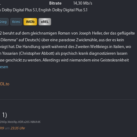
L
Bitrate
14,30 Mb/s
Dolby Digital Plus 5.1, English Dolby Digital Plus 5.1
Krieg
Krimi
IMDb
xREL
22 beruht auf dem gleichnamigen Roman von Joseph Heller, der das geflügelte
-Dilemma“ auf Deutsch) über eine paradoxe Zwickmühle, aus der es kein
ägt hat. Die Handlung spielt während des Zweiten Weltkriegs in Italien, wo
ohn Yossarian (Christopher Abbott) als psychisch krank diagnostizieren lassen
e geschickt zu werden. Allerdings wird niemandem eine Geisteskrankheit
lesen
DL.to
 1)
.2160p.WebRip.HDR.x265-NIMA4K
019
um
23:35 Uhr