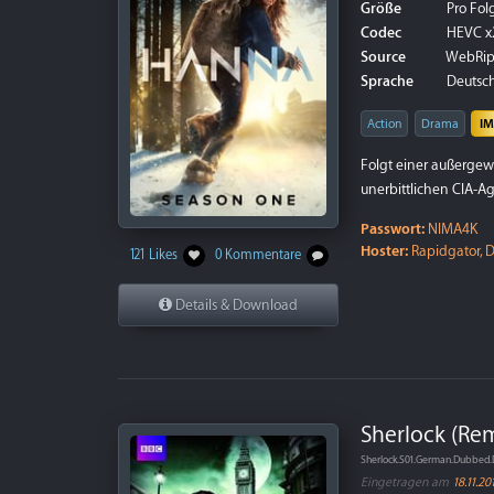
Größe
Pro Folg
Codec
HEVC x
Source
WebRi
Sprache
Deutsch 
Action
Drama
I
Folgt einer außergew
unerbittlichen CIA-Ag
Passwort:
NIMA4K
Hoster:
Rapidgator, D
121 Likes
0 Kommentare
Details & Download
Sherlock (Remu
Sherlock.S01.German.Dubbed
Eingetragen am
18.11.20