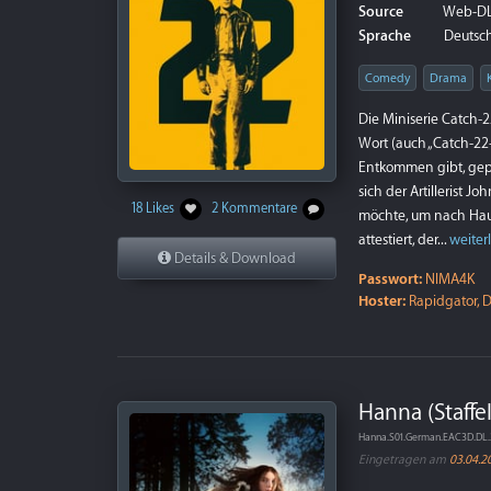
Source
Web-D
Sprache
Deutsch 
Comedy
Drama
Die Miniserie Catch-
Wort (auch „Catch-22
Entkommen gibt, gepr
sich der Artillerist J
18 Likes
2 Kommentare
möchte, um nach Haus
attestiert, der...
weiter
Details & Download
Passwort:
NIMA4K
Hoster:
Rapidgator, D
Hanna (Staffel
Hanna.S01.German.EAC3D.DL
Eingetragen am
03.04.2