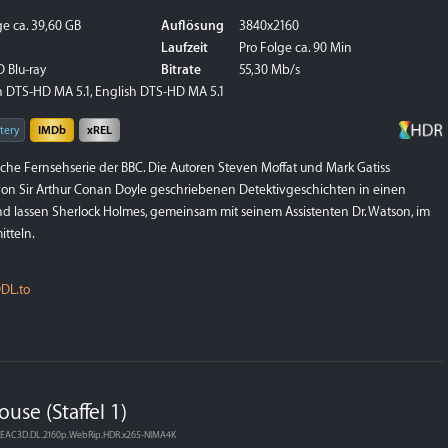
ge ca. 39,60 GB
Auflösung
3840x2160
Laufzeit
Pro Folge ca. 90 Min
 Blu-ray
Bitrate
55,30 Mb/s
 DTS-HD MA 5.1, English DTS-HD MA 5.1
tery
IMDb
xREL
tische Fernsehserie der BBC. Die Autoren Steven Moffat und Mark Gatiss
von Sir Arthur Conan Doyle geschriebenen Detektivgeschichten in einen
 lassen Sherlock Holmes, gemeinsam mit seinem Assistenten Dr. Watson, im
tteln.
DL.to
ouse (Staffel 1)
an.EAC3D.DL.2160p.WebRip.HDR.x265-NIMA4K