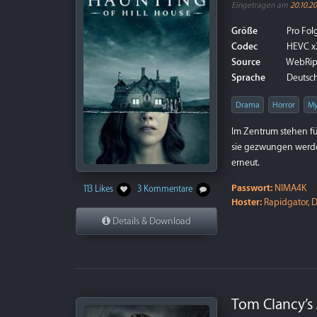
Eingetragen am
20.10.2
Größe
Pro Folg
Codec
HEVC x
Source
WebRi
Sprache
Deutsch 
Drama
Horror
My
Im Zentrum stehen fü
sie gezwungen werden
erneut.
Passwort:
NIMA4K
113 Likes
3 Kommentare
Hoster:
Rapidgator, D
Details & Download
Tom Clancy’s J