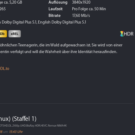
e ca. 5,20 GB
Auflösung
3840x1920
265
Laufzeit
Pro Folge ca. 50 Min
p
Bitrate
17,60 Mb/s
Dolby Digital Plus 5.1, English Dolby Digital Plus 5.1
MDb
xREL
öhnlichen Teenagerin, die im Wald aufgewachsen ist. Sie wird von einer
entin verfolgt und will die Wahrheit über ihre Identität herausfinden.
DL.to
x) (Staffel 1)
.DTSHD.DL.2160p.UHD.BluRay.HDR.HEVC.Remux-NIMA4K
18
um
15:43 Uhr