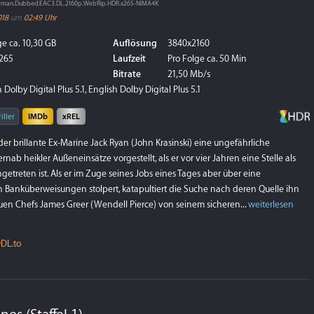
German.Dubbed.EAC3.DL.2160p.WebRip.HDR.x265-NIMA4K
018
um
02:49 Uhr
e ca. 10,30 GB
Auflösung
3840x2160
265
Laufzeit
Pro Folge ca. 50 Min
p
Bitrate
21,50 Mb/s
Dolby Digital Plus 5.1, English Dolby Digital Plus 5.1
iller
IMDb
xREL
 der brillante Ex-Marine Jack Ryan (John Krasinski) eine ungefährliche
ernab heikler Außeneinsätze vorgestellt, als er vor vier Jahren eine Stelle als
ngetreten ist. Als er im Zuge seines Jobs eines Tages aber über eine
n Banküberweisungen stolpert, katapultiert die Suche nach deren Quelle ihn
uen Chefs James Greer (Wendell Pierce) von seinem sicheren...
weiterlesen
DL.to