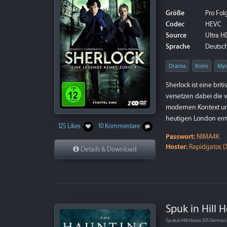
Größe
Pro Fol
Codec
HEVC
Source
Ultra HD
Sprache
Deutsch
Drama
Krimi
Mys
Sherlock ist eine bri
versetzen dabei die 
modernen Kontext und
heutigen London ermi
125 Likes
10 Kommentare
Passwort:
NIMA4K
Hoster:
Rapidgator, D
Details & Download
Spuk in Hill H
Spuk.in.Hill.House.S01.Germ