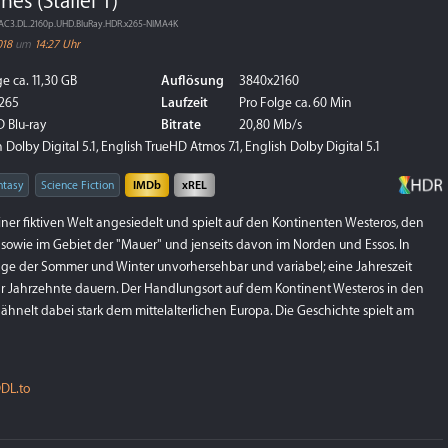
es (Staffel 1)
.AC3.DL.2160p.UHD.BluRay.HDR.x265-NIMA4K
018
um
14:27 Uhr
e ca. 11,30 GB
Auflösung
3840x2160
265
Laufzeit
Pro Folge ca. 60 Min
 Blu-ray
Bitrate
20,80 Mb/s
Dolby Digital 5.1, English TrueHD Atmos 7.1, English Dolby Digital 5.1
ntasy
Science Fiction
IMDb
xREL
iner fiktiven Welt angesiedelt und spielt auf den Kontinenten Westeros, den
sowie im Gebiet der "Mauer" und jenseits davon im Norden und Essos. In
Länge der Sommer und Winter unvorhersehbar und variabel; eine Jahreszeit
r Jahrzehnte dauern. Der Handlungsort auf dem Kontinent Westeros in den
hnelt dabei stark dem mittelalterlichen Europa. Die Geschichte spielt am
DL.to