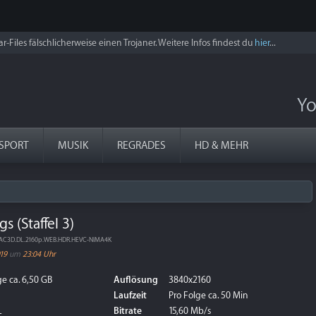
r-Files fälschlicherweise einen Trojaner. Weitere Infos findest du
hier
...
Yo
SPORT
MUSIK
REGRADES
HD & MEHR
s (Staffel 3)
.EAC3D.DL.2160p.WEB.HDR.HEVC-NIMA4K
019
um
23:04 Uhr
e ca. 6,50 GB
Auflösung
3840x2160
Laufzeit
Pro Folge ca. 50 Min
L
Bitrate
15,60 Mb/s