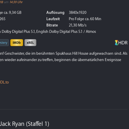
018
um
14:39 Uhr
e ca. 9,34 GB
Auflösung
3840x1920
265
Laufzeit
Pro Folge ca. 60 Min
p
Bitrate
21,30 Mb/s
Dolby Digital Plus 5.1, English Dolby Digital Plus 5.1 / Atmos
stery
IMDb
xREL
nf Geschwister, die im berühmten Spukhaus Hill House aufgewachsen sind. Als
 wieder aufeinander zu treffen, beginnen die übernatürlichen Ereignisse
DL.to
ack Ryan (Staffel 1)