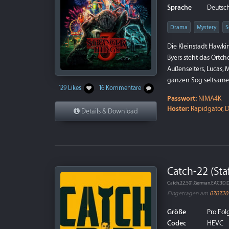
Sprache
Deutsch 
Drama
Mystery
S
Die Kleinstadt Hawki
Byers steht das Örtch
Außenseiters, Lucas,
ganzen Sog seltsamer
129 Likes
16 Kommentare
Passwort:
NIMA4K
Hoster:
Rapidgator, D
Details & Download
Catch-22 (Staf
Catch.22.S01.German.EAC3D.
Eingetragen am
07.07.20
Größe
Pro Folg
Codec
HEVC