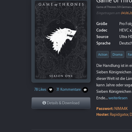
Game of Thron
Game.of.Thrones.S01.German
Eingetragen am
04.06.2
Größe
Pro Folg
Codec
HEVC x
Source
Ultra HD
Sprache
Deutsch 
Action
Drama
Fa
Die Handlung ist in e
Sieben Königreichen 
dieser Welt ist die 
kann Jahre oder soga
78 Likes
31 Kommentare
Sieben Königreichen ä
Ende...
weiterlesen
Details & Download
Passwort:
NIMA4K
Hoster:
Rapidgator, D