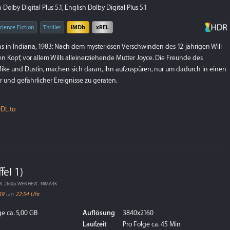
Dolby Digital Plus 5.1, English Dolby Digital Plus 5.1
cience Fiction
Thriller
IMDb
xREL
ns in Indiana, 1983: Nach dem mysteriösen Verschwinden des 12-jährigen Will
en Kopf, vor allem Wills alleinerziehende Mutter Joyce. Die Freunde des
 Mike und Dustin, machen sich daran, ihn aufzuspüren, nur um dadurch in einen
 und gefährlicher Ereignisse zu geraten.
DL.to
fel 1)
DL.2160p.WEB.HEVC-NIMA4K
19
um
22:54 Uhr
e ca. 5,00 GB
Auflösung
3840x2160
Laufzeit
Pro Folge ca. 45 Min