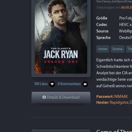
Tom.Clancys.Jack.Ryan.S01.
Eingetragen am
06.09.2
Größe
Pro Folg
Codec
HEVC x
Source
WebRi
Sprache
Deutsch 
Action
Drama
Thr
Eigentlich hatte sich
Schreibtischkarriere f
Analyst bei der CIA a
verdächtige Serie vo
109 Likes
0 Kommentare
auf Geheiß seines ne
Passwort:
NIMA4K
Details & Download
Hoster:
Rapidgator, D