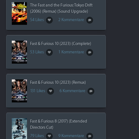
The Fast and the Furious: Tokyo Drift
(2006) (Remux) (Sound Upgrade)
54 Likes
2 Kommentare
Fast & Furious 10 (2023) (Complete)
53 Likes
1 Kommentare
Fast & Furious 10 (2023) (Remux)
131 Likes
6 Kommentare
Fast & Furious 8 (2017) (Extended
Directors Cut)
79 Likes
9 Kommentare