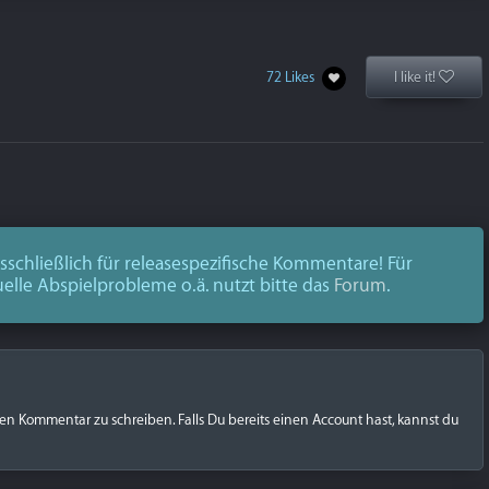
72 Likes
I like it!
schließlich für releasespezifische Kommentare! Für
uelle Abspielprobleme o.ä. nutzt bitte das
Forum
.
nen Kommentar zu schreiben. Falls Du bereits einen Account hast, kannst du