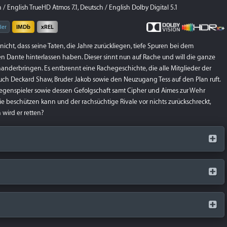
/ English TrueHD Atmos 7.1, Deutsch / English Dolby Digital 5.1
ler
IMDb
xREL
nicht, dass seine Taten, die Jahre zurückliegen, tiefe Spuren bei dem
en Dante hinterlassen haben. Dieser sinnt nun auf Rache und will die ganze
nanderbringen. Es entbrennt eine Rachegeschichte, die alle Mitglieder der
auch Deckard Shaw, Bruder Jakob sowie den Neuzugang Tess auf den Plan ruft.
egenspieler sowie dessen Gefolgschaft samt Cipher und Aimes zur Wehr
e beschützen kann und der rachsüchtige Rivale vor nichts zurückschreckt,
 wird er retten?