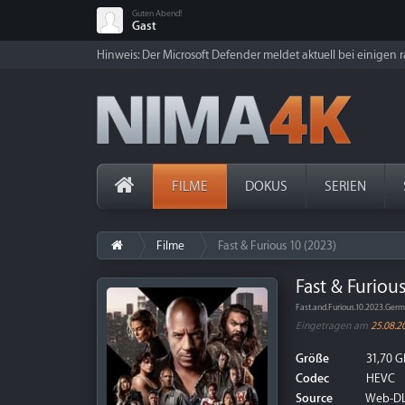
Guten Abend!
Gast
Hinweis: Der Microsoft Defender meldet aktuell bei einigen ra
FILME
DOKUS
SERIEN
Filme
Fast & Furious 10 (2023)
Fast & Furiou
Fast.and.Furious.10.2023.Ge
Eingetragen am
25.08.2
Größe
31,70 G
Codec
HEVC
Source
Web-D