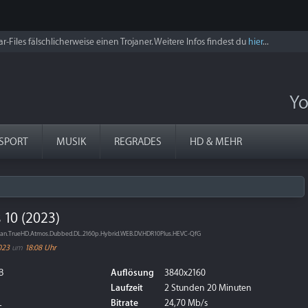
r-Files fälschlicherweise einen Trojaner. Weitere Infos findest du
hier
...
Yo
SPORT
MUSIK
REGRADES
HD & MEHR
s 10 (2023)
rman.TrueHD.Atmos.Dubbed.DL.2160p.Hybrid.WEB.DV.HDR10Plus.HEVC-QfG
023
um
18:08 Uhr
B
Auflösung
3840x2160
Laufzeit
2 Stunden 20 Minuten
L
Bitrate
24,70 Mb/s