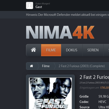
Guten Morgen!
Gast
Hinweis: Der Microsoft Defender meldet aktuell bei einigen ra
FILME
DOKUS
SERIEN
Filme
2 Fast 2 Furious (2003) (Complete)
2 Fast 2 Furi
2.Fast.2.Furious.2003.MULT
Eingetragen am
17.10.20
Größe
59,18 G
Codec
HEVC
Source
Ultra HD