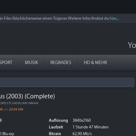
r-Files fälschlicherweise einen Trojaner. Weitere Infos findest du
hier
...
Yo
SPORT
MUSIK
REGRADES
HD & MEHR
ous (2003) (Complete)
i.COMPLETE.UHD.BLURAY-NIMA4K
18
um
23:34 Uhr
B
Auflösung
3840x2160
Laufzeit
1 Stunde 47 Minuten
 Blu-ray
Bitrate
62,90 Mb/s