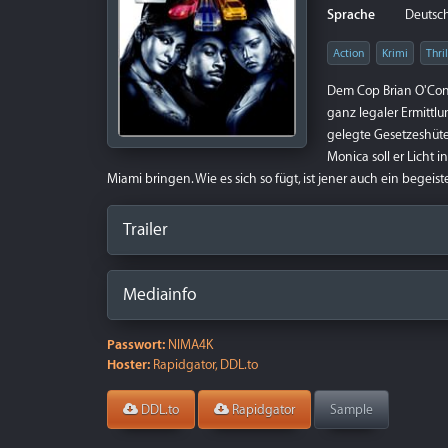
Sprache
Deutsch 
Action
Krimi
Thril
Dem Cop Brian O'Con
ganz legaler Ermittl
gelegte Gesetzeshüt
Monica soll er Licht 
Miami bringen. Wie es sich so fügt, ist jener auch ein begei
Trailer
Mediainfo
Passwort:
NIMA4K
Hoster:
Rapidgator, DDL.to
DDL.to
Rapidgator
Sample