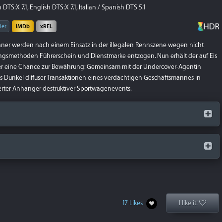
DTS:X 7.1, English DTS:X 7.1, Italian / Spanish DTS 5.1
ler
IMDb
xREL
ner werden nach einem Einsatz in der illegalen Rennszene wegen nicht
ungsmethoden Führerschein und Dienstmarke entzogen. Nun erhält der auf Eis
er eine Chance zur Bewährung: Gemeinsam mit der Undercover-Agentin
ins Dunkel diffuser Transaktionen eines verdächtigen Geschäftsmannes in
sterter Anhänger destruktiver Sportwagenevents.
17 Likes
I like it!