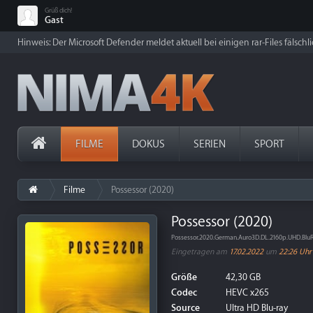
Grüß dich!
Gast
Hinweis: Der Microsoft Defender meldet aktuell bei einigen rar-Files fälschl
FILME
DOKUS
SERIEN
SPORT
Filme
Possessor (2020)
Possessor (2020)
Possessor.2020.German.Auro3D.DL.2160p.UHD.Blu
Eingetragen am
17.02.2022
um
22:26 Uhr
Größe
42,30 GB
Codec
HEVC x265
Source
Ultra HD Blu-ray