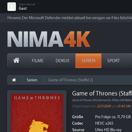
Guten Abend!
Gast
Hinweis: Der Microsoft Defender meldet aktuell bei einigen rar-Files fälschl
FILME
DOKUS
SERIEN
SPORT
Serien
Game of Thrones (Staffel 2)
Game of Thrones (Staff
Game.of.Thrones.S02.German.DL.2160p.UHD.BluR
Eingetragen am
22.11.2020
um
21:42 Uhr
Größe
Pro Folge ca. 11,70 GB
Codec
HEVC x265
Source
Ultra HD Blu-ray