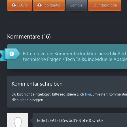
DDL.to
Rapidgator
Sample
Soundupgrade
Kommentare (16)
Bitte nutze die Kommentarfunktion ausschließlich
technische Fragen / Tech Talks, individuelle Abspi
Kommentar schreiben
Du bist nicht eingeloggt! Bitte registriere Dich
hier
, um einen Kommentar z
dich
hier
einloggen.
IetBcl5EATELE5wbdtY0JptYdCQm0z