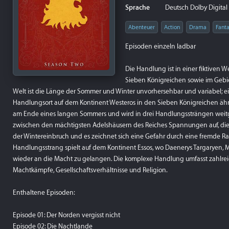
Sprache
Deutsch Dolby Digital 5
Abenteuer
Action
Drama
Fant
Episoden einzeln ladbar
Die Handlung ist in einer fiktiven 
Sieben Königreichen sowie im Gebie
Welt ist die Länge der Sommer und Winter unvorhersehbar und variabel; ei
Handlungsort auf dem Kontinent Westeros in den Sieben Königreichen ähnel
am Ende eines langen Sommers und wird in drei Handlungssträngen weitge
zwischen den mächtigsten Adelshäusern des Reiches Spannungen auf, die s
der Wintereinbruch und es zeichnet sich eine Gefahr durch eine fremde Ra
Handlungsstrang spielt auf dem Kontinent Essos, wo Daenerys Targaryen, Mit
wieder an die Macht zu gelangen. Die komplexe Handlung umfasst zahlreic
Machtkämpfe, Gesellschaftsverhältnisse und Religion.
Enthaltene Episoden:
Episode 01: Der Norden vergisst nicht
Episode 02: Die Nachtlande