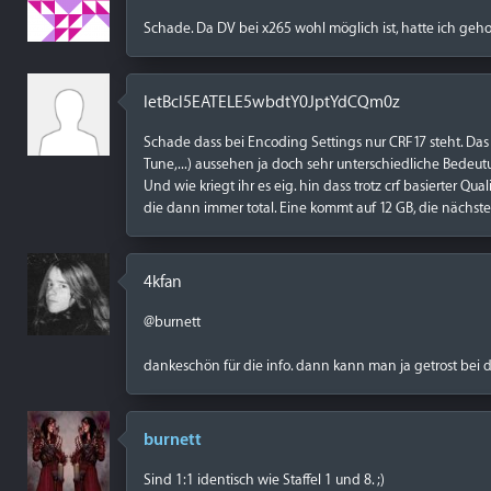
Schade. Da DV bei x265 wohl möglich ist, hatte ich geh
IetBcl5EATELE5wbdtY0JptYdCQm0z
Schade dass bei Encoding Settings nur CRF17 steht. Das 
Tune,...) aussehen ja doch sehr unterschiedliche Bedeu
Und wie kriegt ihr es eig. hin dass trotz crf basierter Q
die dann immer total. Eine kommt auf 12 GB, die nächste
4kfan
@burnett
dankeschön für die info. dann kann man ja getrost bei der
burnett
Sind 1:1 identisch wie Staffel 1 und 8. ;)