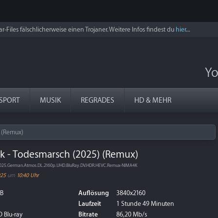
r-Files fälschlicherweise einen Trojaner. Weitere Infos findest du
hier
...
Yo
SPORT
MUSIK
REGRADES
HD & MEHR
 (Remux)
k - Todesmarsch (2025) (Remux)
2025.German.Atmos.DL.2160p.UHD.BluRay.DV.HDR.HEVC.Remux-NIMA4K
025
um
10:40 Uhr
GB
Auflösung
3840x2160
Laufzeit
1 Stunde 49 Minuten
 Blu-ray
Bitrate
86,20 Mb/s