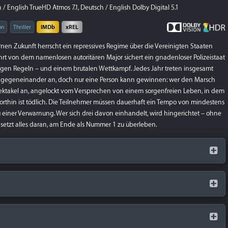
/ English TrueHD Atmos 7.1, Deutsch / English Dolby Digital 5.1
on
Thriller
IMDb
xREL
fernen Zukunft herrscht ein repressives Regime über die Vereinigten Staaten
rt von dem namenlosen autoritären Major sichert ein gnadenloser Polizeistaat
ngen Regeln – und einem brutalen Wettkampf. Jedes Jahr treten insgesamt
 gegeneinander an, doch nur eine Person kann gewinnen: wer den Marsch
e Spektakel an, angelockt vom Versprechen von einem sorgenfreien Leben, in dem
thin ist tödlich. Die Teilnehmer müssen dauerhaft ein Tempo von mindestens
u einer Verwarnung. Wer sich drei davon einhandelt, wird hingerichtet – ohne
etzt alles daran, am Ende als Nummer 1 zu überleben.