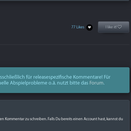
77 Likes
I like it!
schließlich für releasespezifische Kommentare! Für
uelle Abspielprobleme o.ä. nutzt bitte das
Forum
.
nen Kommentar zu schreiben. Falls Du bereits einen Account hast, kannst du