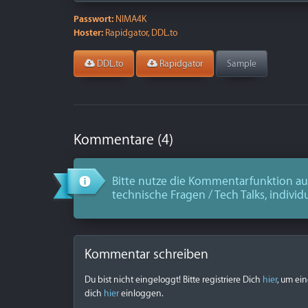
Passwort:
NIMA4K
Hoster:
Rapidgator, DDL.to
DDL.to
Rapidgator
Sample
Kommentare (4)
Bitte nutze die Kommentarfunktion aus
technische Fragen / Tech Talks, individ
Kommentar schreiben
Du bist nicht eingeloggt! Bitte registriere Dich
hier
, um ei
dich
hier
einloggen.