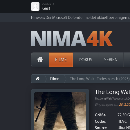
Grüß dich!
Gast
Hinweis: Der Microsoft Defender meldet aktuell bei einigen ra
FILME
DOKUS
SERIEN
Filme
The Long Walk - Todesmarsch (2025)
The Long Wal
The.Long.Walk.Todesmarsch.
Eingetragen am
28.12.2
Größe
72,30 
Codec
HEVC
Source
Ultra HD