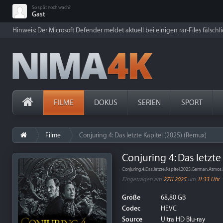
So spät noch wach?
Gast
Hinweis: Der Microsoft Defender meldet aktuell bei einigen rar-Files fälschl
FILME
DOKUS
SERIEN
SPORT
Filme
Conjuring 4: Das letzte Kapitel (2025) (Remux)
Conjuring 4: Das letzte
Conjuring.4.Das.letzte.Kapitel.2025.German.Atm
Eingetragen am
27.11.2025
um
11:33 Uhr
Größe
68,80 GB
Codec
HEVC
Source
Ultra HD Blu-ray