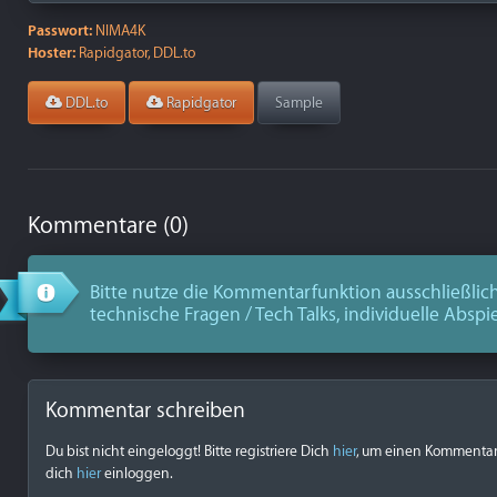
Passwort:
NIMA4K
Hoster:
Rapidgator, DDL.to
DDL.to
Rapidgator
Sample
Kommentare (0)
Bitte nutze die Kommentarfunktion ausschließlich
technische Fragen / Tech Talks, individuelle Abspi
Kommentar schreiben
Du bist nicht eingeloggt! Bitte registriere Dich
hier
, um einen Kommentar z
dich
hier
einloggen.