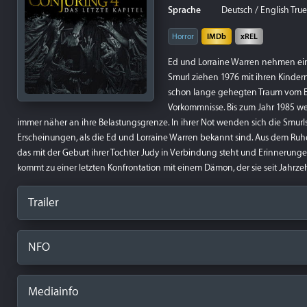
Sprache
Deutsch / English True
Horror
IMDb
xREL
Ed und Lorraine Warren nehmen eine
Smurl ziehen 1976 mit ihren Kindern 
schon lange gehegten Traum vom Ei
Vorkommnisse. Bis zum Jahr 1985 w
immer näher an ihre Belastungsgrenze. In ihrer Not wenden sich die Smurls 
Erscheinungen, als die Ed und Lorraine Warren bekannt sind. Aus dem Ruhes
das mit der Geburt ihrer Tochter Judy in Verbindung steht und Erinnerungen 
kommt zu einer letzten Konfrontation mit einem Dämon, der sie seit Jahrze
Trailer
NFO
Mediainfo