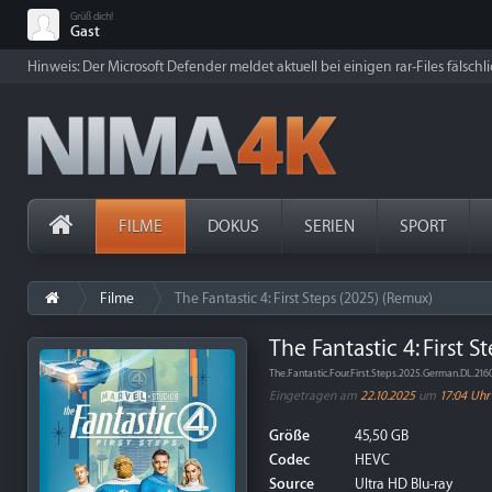
Grüß dich!
Gast
Hinweis: Der Microsoft Defender meldet aktuell bei einigen rar-Files fälschl
FILME
DOKUS
SERIEN
SPORT
Filme
The Fantastic 4: First Steps (2025) (Remux)
The Fantastic 4: First 
The.Fantastic.Four.First.Steps.2025.German.DL.
Eingetragen am
22.10.2025
um
17:04 Uhr
Größe
45,50 GB
Codec
HEVC
Source
Ultra HD Blu-ray