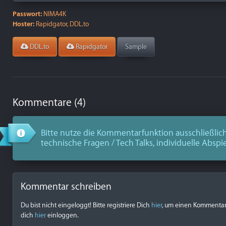
Passwort:
NIMA4K
Hoster:
Rapidgator, DDL.to
DDL.to
Rapidgator
Sample
Kommentare (4)
Bitte nutze die Kommentarfunktion ausschließlich
technische Fragen / Tech Talks, individuelle Abspi
Kommentar schreiben
Du bist nicht eingeloggt! Bitte registriere Dich
hier
, um einen Kommentar z
dich
hier
einloggen.