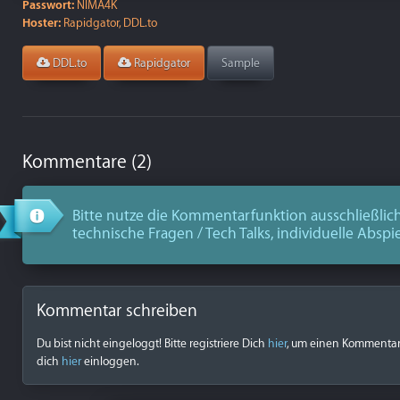
Passwort:
NIMA4K
Hoster:
Rapidgator, DDL.to
DDL.to
Rapidgator
Sample
Kommentare (2)
Bitte nutze die Kommentarfunktion ausschließlich
technische Fragen / Tech Talks, individuelle Abspi
Kommentar schreiben
Du bist nicht eingeloggt! Bitte registriere Dich
hier
, um einen Kommentar z
dich
hier
einloggen.