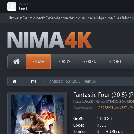
Grüß dich!
Gast
Hinweis: Der Microsoft Defender meldet aktuell bei einigen rar-Files fälschl
FILME
DOKUS
SERIEN
SPORT
Filme
Fantastic Four (2015) (Remux)
Fantastic Four (2015) 
Fantastic.Four.2015.German.DTSHD.DL.2160p.UHD
Eingetragen am
24.07.2025
um
21:59 Uhr
Größe
53,40 GB
Codec
HEVC
Source
Ultra HD Blu-ray