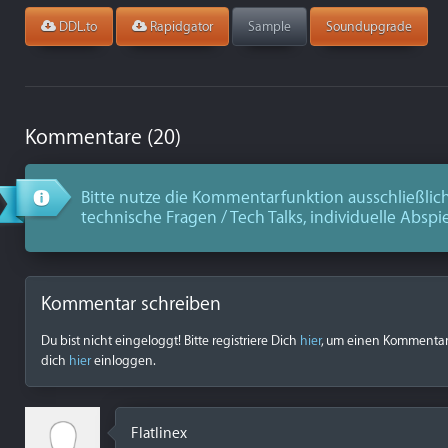
DDL.to
Rapidgator
Sample
Soundupgrade
Kommentare (20)
Bitte nutze die Kommentarfunktion ausschließlich
technische Fragen / Tech Talks, individuelle Abspi
Kommentar schreiben
Du bist nicht eingeloggt! Bitte registriere Dich
hier
, um einen Kommentar z
dich
hier
einloggen.
Flatlinex