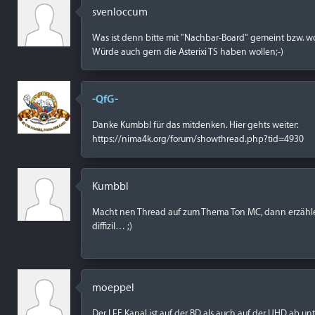
svenloccum
Was ist denn bitte mit "Nachbar-Board" gemeint bzw. wo
Würde auch gern die Asterixi TS haben wollen;-)
-QfG-
Danke Kumbbl für das mitdenken. Hier gehts weiter:
https://nima4k.org/forum/showthread.php?tid=4930
Kumbbl
Macht nen Thread auf zum Thema Ton MC, dann erzähle ic
diffizil… ;)
moeppel
Der LFE Kanal ist auf der BD als auch auf der UHD ab un