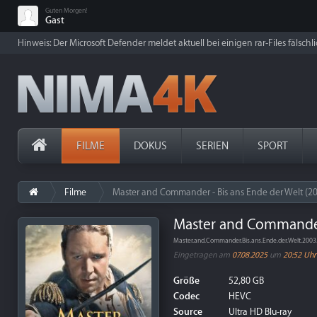
Guten Morgen!
Gast
Hinweis: Der Microsoft Defender meldet aktuell bei einigen rar-Files fälschl
FILME
DOKUS
SERIEN
SPORT
Filme
Master and Commander - Bis ans Ende der Welt (2
Master and Commander 
Master.and.Commander.Bis.ans.Ende.der.Welt.20
Eingetragen am
07.08.2025
um
20:52 Uhr
Größe
52,80 GB
Codec
HEVC
Source
Ultra HD Blu-ray