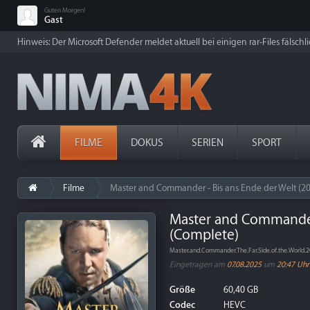
Guten Morgen!
Gast
Hinweis: Der Microsoft Defender meldet aktuell bei einigen rar-Files fälschl
FILME
DOKUS
SERIEN
SPORT
Filme
Master and Commander - Bis ans Ende der Welt (2
Master and Commander 
(Complete)
Master.and.Commander.The.Far.Side.of.the.Wor
Eingetragen am
07.08.2025
um
20:47 Uhr
Größe
60,40 GB
Codec
HEVC