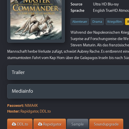
Source
Ultra HD Blu-ray
Sprache
English TrueHD Atmos 7
Abenteuer
Drama
Kriegsfilm
Während der Napoleonischen Kriege 
Surprise auf Forschungsreise die Wel
Steven Maturin. Als das französische
Mannschaft herbe Verluste zufügt, schwört Aubrey Rache. Es entbrennt ei
sturmumtosten Fahrt vom Kap Horn über die Galapagos Inseln bis nach Süd
Trailer
Mediainfo
Passwort:
NIMA4K
Hoster:
Rapidgator, DDL.to
DDL.to
Rapidgator
Sample
Soundupgrade