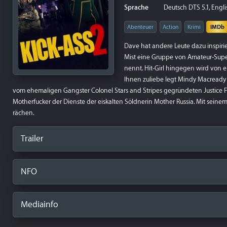
Sprache
Deutsch DTS 5.1, Engli
Abenteuer
Action
Krimi
IMDb
Dave hat andere Leute dazu inspir
Mist eine Gruppe von Amateur-Supe
nennt. Hit-Girl hingegen wird von ei
Ihnen zuliebe legt Mindy Macready
vom ehemaligen Gangster Colonel Stars and Stripes gegründeten Justice Fo
Motherfucker der Dienste der eiskalten Söldnerin Mother Russia. Mit seine
rächen.
Trailer
NFO
Mediainfo