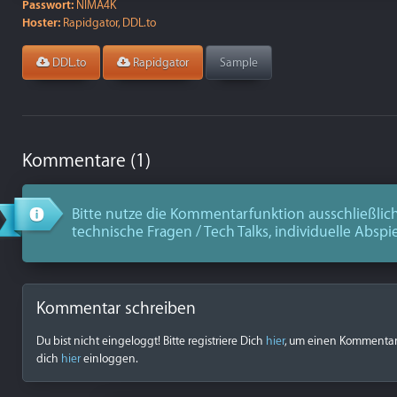
Passwort:
NIMA4K
Hoster:
Rapidgator, DDL.to
DDL.to
Rapidgator
Sample
Kommentare (1)
Bitte nutze die Kommentarfunktion ausschließlich
technische Fragen / Tech Talks, individuelle Abspi
Kommentar schreiben
Du bist nicht eingeloggt! Bitte registriere Dich
hier
, um einen Kommentar z
dich
hier
einloggen.