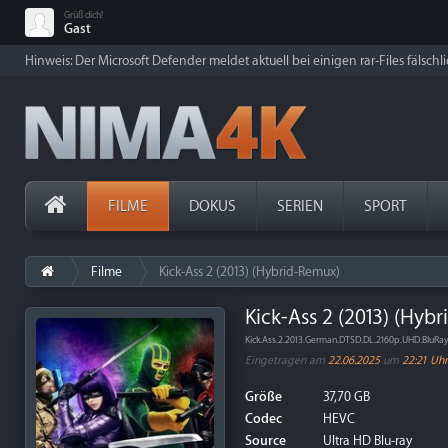
Grüß dich!
Gast
Hinweis: Der Microsoft Defender meldet aktuell bei einigen rar-Files fälschl
FILME
DOKUS
SERIEN
SPORT
Filme
Kick-Ass 2 (2013) (Hybrid-Remux)
Kick-Ass 2 (2013) (Hyb
Kick.Ass.2.2013.German.DTSD.DL.2160p.UHD.BluRa
Eingetragen am
22.06.2025
um
22:21 Uhr
Größe
37,70 GB
Codec
HEVC
Source
Ultra HD Blu-ray