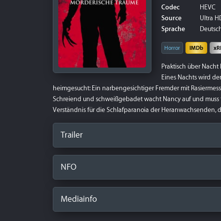
Codec
HEVC
Source
Ultra HD
Sprache
Deutsch 
Horror
IMDb
xR
Praktisch über Nacht
Eines Nachts wird de
heimgesucht: Ein narbengesichtiger Fremder mit Rasiermesser
Schreiend und schweißgebadet wacht Nancy auf und muss fest
Verständnis für die Schlafparanoia der Heranwachsenden, d
Trailer
NFO
Mediainfo