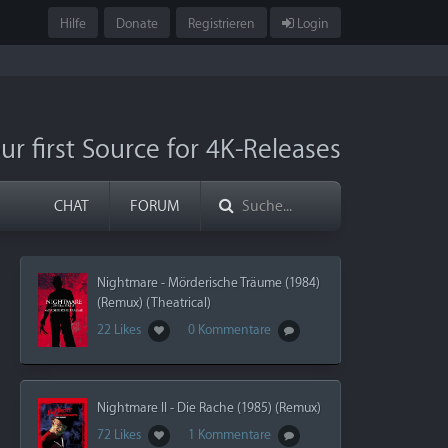
Hilfe
Donate
Registrieren
Login
ur first Source for 4K-Releases
CHAT
FORUM
Nightmare - Mörderische Träume (1984)
(Remux) (Theatrical)
22 Likes
0 Kommentare
Nightmare II - Die Rache (1985) (Remux)
72 Likes
1 Kommentare