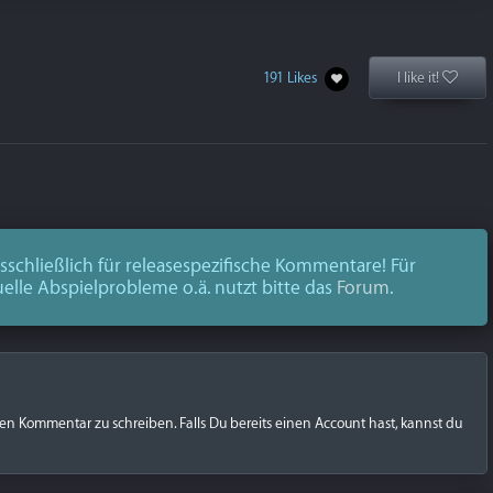
191 Likes
I like it!
schließlich für releasespezifische Kommentare! Für
uelle Abspielprobleme o.ä. nutzt bitte das
Forum
.
nen Kommentar zu schreiben. Falls Du bereits einen Account hast, kannst du