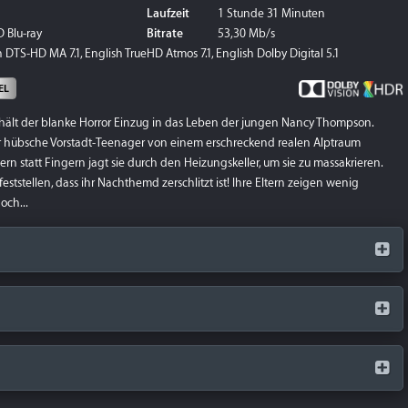
Laufzeit
1 Stunde 31 Minuten
 Blu-ray
Bitrate
53,30 Mb/s
DTS-HD MA 7.1, English TrueHD Atmos 7.1, English Dolby Digital 5.1
EL
 hält der blanke Horror Einzug in das Leben der jungen Nancy Thompson.
r hübsche Vorstadt-Teenager von einem erschreckend realen Alptraum
n statt Fingern jagt sie durch den Heizungskeller, um sie zu massakrieren.
stellen, dass ihr Nachthemd zerschlitzt ist! Ihre Eltern zeigen wenig
och...