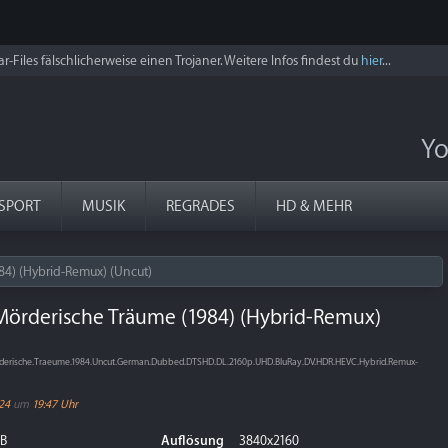
r-Files fälschlicherweise einen Trojaner. Weitere Infos findest du
hier
...
Yo
SPORT
MUSIK
REGRADES
HD & MEHR
84) (Hybrid-Remux) (Uncut)
Mörderische Träume (1984) (Hybrid-Remux)
rderische.Traeume.1984.Uncut.German.Dubbed.DTSHD.DL.2160p.UHD.BluRay.DV.HDR.HEVC.Hybrid.Remux-
024
um
19:47 Uhr
GB
Auflösung
3840x2160