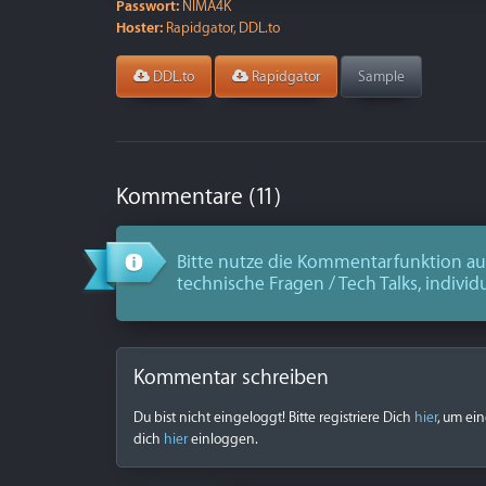
Passwort:
NIMA4K
Hoster:
Rapidgator, DDL.to
DDL.to
Rapidgator
Sample
Kommentare (11)
Bitte nutze die Kommentarfunktion aus
technische Fragen / Tech Talks, individ
Kommentar schreiben
Du bist nicht eingeloggt! Bitte registriere Dich
hier
, um ei
dich
hier
einloggen.