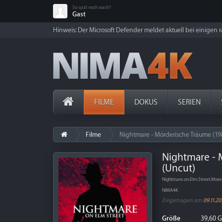
So spät noch wach?
Gast
Hinweis: Der Microsoft Defender meldet aktuell bei einigen ra
FILME
DOKUS
SERIEN
Filme
Nightmare - Mörderische Träume (19
Nightmare - 
(Uncut)
Nightmare.on.Elm.Street.Moe
NIMA4K
Eingetragen am
09.11.2
Größe
39,60 