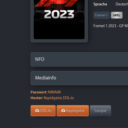
Sprache
Deutsch 
Formel 1
xREL
Formel 1 2023 - GP 
NFO
Mediainfo
Passwort:
NIMA4K
Hoster:
Rapidgator, DDL.to
DDL.to
Rapidgator
Sample