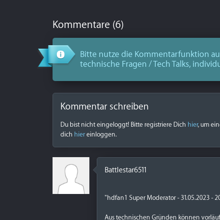
Kommentare (6)
Bitte nutze die Kommentarfunktion aus
technische Fragen / Tech Talks, individ
Kommentar schreiben
Du bist nicht eingeloggt! Bitte registriere Dich
hier
, um ei
dich
hier
einloggen.
Battlestar6511
"hdfan1 Super Moderator - 31.05.2023 - 2
Aus technischen Gründen können vorläufi