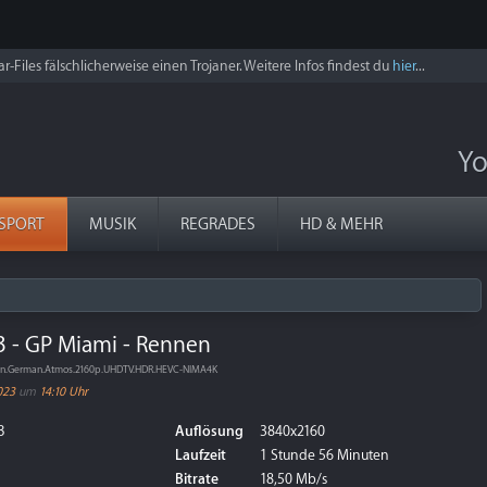
r-Files fälschlicherweise einen Trojaner. Weitere Infos findest du
hier
...
Yo
SPORT
MUSIK
REGRADES
HD & MEHR
3 - GP Miami - Rennen
nen.German.Atmos.2160p.UHDTV.HDR.HEVC-NIMA4K
023
um
14:10 Uhr
B
Auflösung
3840x2160
Laufzeit
1 Stunde 56 Minuten
Bitrate
18,50 Mb/s