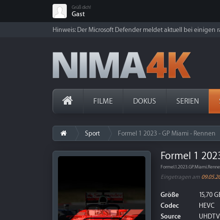
Grüß dich!
Gast
Hinweis: Der Microsoft Defender meldet aktuell bei einigen ra
FILME
DOKUS
SERIEN
Sport
Formel 1 2023 - GP Miami - Rennen
Formel 1 202
Formel.1.2023.GP.Miami.Ren
Eingetragen am
09.05.2
Größe
15,70 G
Codec
HEVC
Source
UHDTV