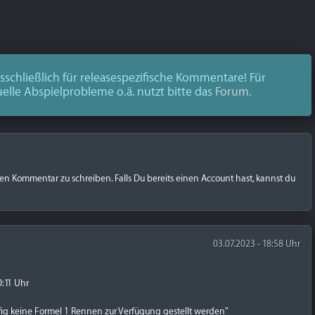
schließlich für releasespezifische Kommentare! Für
uelle Abspielprobleme o.ä. nutzt bitte das
Forum
.
nen Kommentar zu schreiben. Falls Du bereits einen Account hast, kannst du
03.07.2023 - 18:58 Uhr
0:11 Uhr
g keine Formel 1 Rennen zur Verfügung gestellt werden"