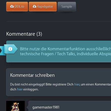
DDL.to
Rapidgator
Sample
Kommentare (3)
Bitte nutze die Kommentarfunktion ausschließlich
technische Fragen / Tech Talks, individuelle Abspi
Kommentar schreiben
Du bist nicht eingeloggt! Bitte registriere Dich
hier
, um einen Kommentar z
dich
hier
einloggen.
gamemaster1981