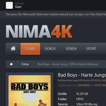
Grüß dich!
Gast
Hinweis: Der Microsoft Defender meldet aktuell bei einigen rar-Files fälschl
FILME
DOKUS
SERIEN
SPORT
Filme
Bad Boys - Harte Jungs (1995) (Hybrid-Remux)
Bad Boys - Harte Jung
Bad.Boys.Harte.Jungs.1995.German.DTSHD.DL.216
Eingetragen am
23.07.2022
um
07:27 Uhr
Größe
61,20 GB
Codec
HEVC
Source
Ultra HD Blu-ray