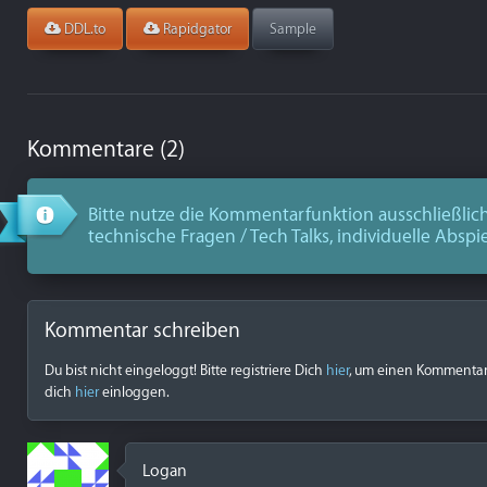
DDL.to
Rapidgator
Sample
Kommentare (2)
Bitte nutze die Kommentarfunktion ausschließlich
technische Fragen / Tech Talks, individuelle Abspi
Kommentar schreiben
Du bist nicht eingeloggt! Bitte registriere Dich
hier
, um einen Kommentar z
dich
hier
einloggen.
Logan