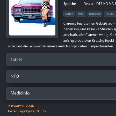
Sprache
Deutsch DTS-HD MA 5.
Action
Krimi
Romanze
Thriller
Clarence feiert seinen Geburtstag –
neben ihn, und keine 24 Stunden spä
anschafft, stört Clarence wenig. K
zufällig erbeuteten Rauschgiftgeld 
Polizei und die Leibwächter eines ziemlich angepissten Filmproduzenten.
Trailer
NFO
Mediainfo
Passwort:
NIMA4K
Hoster:
Rapidgator, DDL.to