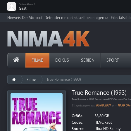
Guten Abend!
Gast
Hinweis: Der Microsoft Defender meldet aktuell bei einigen rar-Files fälschl
FILME
DOKUS
SERIEN
SPORT
Filme
True Romance (1993)
True Romance (1993)
True.Romance.1993.Remastered.DC.German.Dubbe
Eingetragen am
06.08.2021
um
19:39 Uhr
Größe
38,80 GB
Codec
HEVC x265
Source
Ultra HD Blu-ray