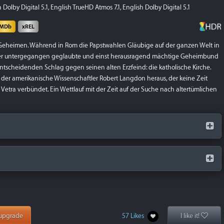
Dolby Digital 5.1, English TrueHD Atmos 7.1, English Dolby Digital 5.1
IMDb
xREL
 Geheimen. Während in Rom die Papstwahlen Gläubige auf der ganzen Welt in
der untergegangen geglaubte und einst herausragend mächtige Geheimbund
entscheidenden Schlag gegen seinen alten Erzfeind: die katholische Kirche.
 der amerikanische Wissenschaftler Robert Langdon heraus, der keine Zeit
ia Vetra verbündet. Ein Wettlauf mit der Zeit auf der Suche nach altertümlichen
upgrade
57 Likes
I like it!