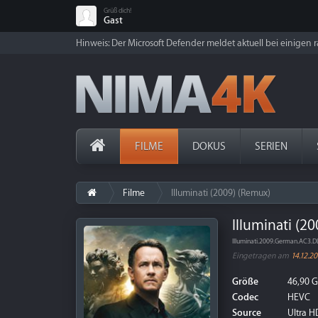
Grüß dich!
Gast
Hinweis: Der Microsoft Defender meldet aktuell bei einigen ra
FILME
DOKUS
SERIEN
Filme
Illuminati (2009) (Remux)
Illuminati (2
Illuminati.2009.German.AC3
Eingetragen am
14.12.20
Größe
46,90 
Codec
HEVC
Source
Ultra HD