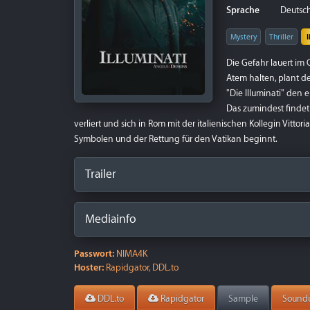
Sprache
Deutsch 
Mystery
Thriller
Die Gefahr lauert im
Atem halten, plant 
"Die Illuminati" den 
Das zumindest findet
verliert und sich in Rom mit der italienischen Kollegin Vittor
Symbolen und der Rettung für den Vatikan beginnt.
Trailer
Mediainfo
Passwort:
NIMA4K
Hoster:
Rapidgator, DDL.to
DDL.to
Rapidgator
Sample
Sound