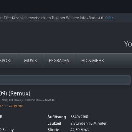
r-Files fälschlicherweise einen Trojaner. Weitere Infos findest du
hier
...
Yo
SPORT
MUSIK
REGRADES
HD & MEHR
009) (Remux)
.DL.2160p.UHD.BluRay.HDR.HEVC.Remux-NIMA4K
17
um
01:30 Uhr
GB
Auflösung
3840x2160
Laufzeit
2 Stunden 18 Minuten
 Blu-ray
Bitrate
42,30 Mb/s