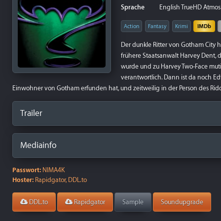
Sprache
English TrueHD Atmos 7.
Action
Fantasy
Krimi
IMDb
Der dunkle Ritter von Gotham City h
frühere Staatsanwalt Harvey Dent, de
wurde und zu Harvey Two-Face mutie
verantwortlich. Dann ist da noch E
Einwohner von Gotham erfunden hat, und zeitweilig in der Person des Ridd
Trailer
Mediainfo
Passwort:
NIMA4K
Hoster:
Rapidgator, DDL.to
DDL.to
Rapidgator
Sample
Soundupgrade