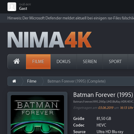
Grüß dich!
Gast
Hinweis: Der Microsoft Defender meldet aktuell bei einigen rar-Files fälschl
FILME
DOKUS
SERIEN
SPORT
Filme
Batman Forever (1995) (Complete)
Batman Forever (1995)
Batman.Forever.1995.2160p.UHD.BluRay.HDR.HEV
Eingetragen am
03.06.2019
um
16:13 Uhr
Größe
81,50 GB
Codec
HEVC
Source
Ultra HD Blu-ray