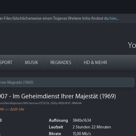
r-Files fälschlicherweise einen Trojaner. Weitere Infos findest du
hier
...
Yo
SPORT
MUSIK
REGRADES
HD & MEHR
rer Majestät (1969)
07 - Im Geheimdienst Ihrer Majestät (1969)
nst.Ihrer.Majestaet.1969.German.DTSD.DL.2160p.WEB.HEVC-NIMA4K
019
um
02:01 Uhr
B
Auflösung
3840x1634
Laufzeit
2 Stunden 22 Minuten
L
Bitrate
15,00 Mb/s