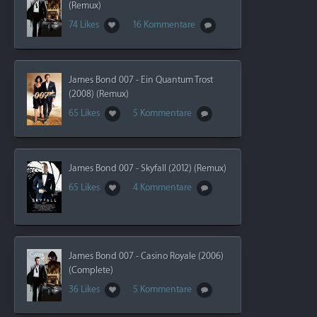
(Remux)
74 Likes
16 Kommentare
James Bond 007 - Ein Quantum Trost
(2008) (Remux)
65 Likes
5 Kommentare
James Bond 007 - Skyfall (2012) (Remux)
65 Likes
4 Kommentare
James Bond 007 - Casino Royale (2006)
(Complete)
36 Likes
5 Kommentare