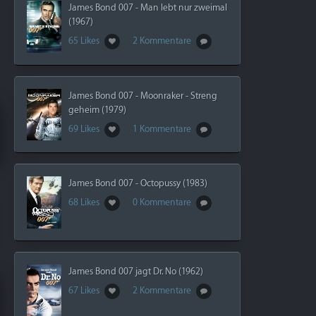
James Bond 007 - Man lebt nur zweimal
(1967)
65 Likes
2 Kommentare
James Bond 007 - Moonraker - Streng
geheim (1979)
69 Likes
1 Kommentare
James Bond 007 - Octopussy (1983)
68 Likes
0 Kommentare
James Bond 007 jagt Dr. No (1962)
67 Likes
2 Kommentare