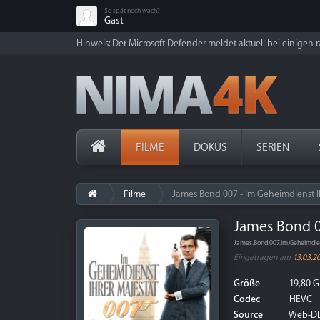
So spät noch wach?
Gast
Hinweis: Der Microsoft Defender meldet aktuell bei einigen ra
FILME
DOKUS
SERIEN
Filme
James Bond 007 - Im Geheimdienst Ih
James Bond 0
James.Bond.007.Im.Geheimdie
Eingetragen am
13.03.2
Größe
19,80 G
Codec
HEVC
Source
Web-D