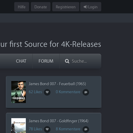
Hilfe
Donate
Registrieren
Login
ur first Source for 4K-Releases
CHAT
FORUM
James Bond 007 - Feuerball (1965)
62 Likes
0 Kommentare
James Bond 007 - Goldfinger (1964)
78 Likes
8 Kommentare