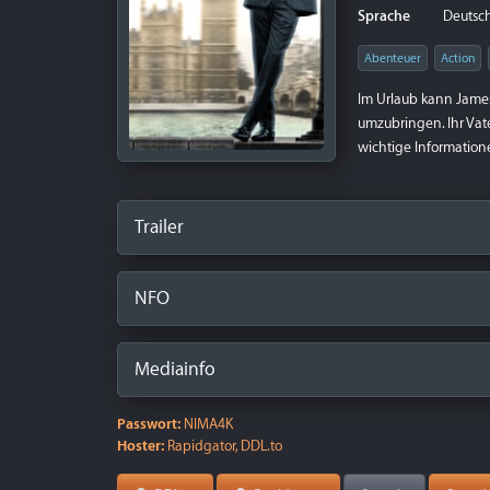
Sprache
Deutsch
Abenteuer
Action
Im Urlaub kann James
umzubringen. Ihr Vat
wichtige Informationen
Trailer
NFO
Mediainfo
Passwort:
NIMA4K
Hoster:
Rapidgator, DDL.to