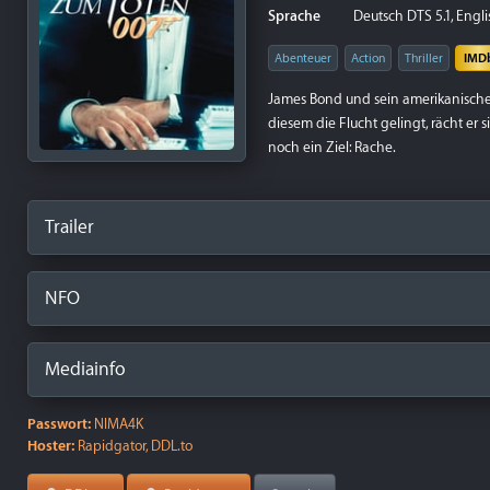
Sprache
Deutsch DTS 5.1, Engl
Abenteuer
Action
Thriller
IMD
James Bond und sein amerikanischer
diesem die Flucht gelingt, rächt er 
noch ein Ziel: Rache.
Trailer
NFO
Mediainfo
Passwort:
NIMA4K
Hoster:
Rapidgator, DDL.to