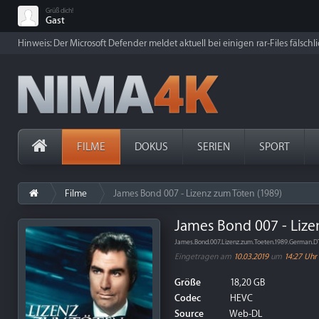
Grüß dich!
Gast
Hinweis: Der Microsoft Defender meldet aktuell bei einigen rar-Files fälschl
FILME
DOKUS
SERIEN
SPORT
Filme
James Bond 007 - Lizenz zum Töten (1989)
James Bond 007 - Lize
James.Bond.007.Lizenz.zum.Toeten.1989.German
Eingetragen am
10.03.2019
um
14:27 Uhr
Größe
18,20 GB
Codec
HEVC
Source
Web-DL