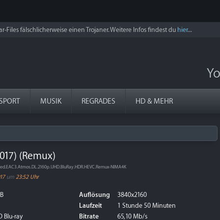
r-Files fälschlicherweise einen Trojaner. Weitere Infos findest du
hier
...
Yo
SPORT
MUSIK
REGRADES
HD & MEHR
017) (Remux)
bed.EAC3.Atmos.DL.2160p.UHD.BluRay.HDR.HEVC.Remux-NIMA4K
017
um
23:52 Uhr
GB
Auflösung
3840x2160
Laufzeit
1 Stunde 50 Minuten
 Blu-ray
Bitrate
65,10 Mb/s