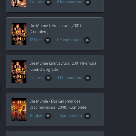
64 Likes
8 Kommentare
Die Mumie kehrt zurück (2001)
(Complete)
17 Likes
1 Kommentare
Die Mumie kehrt zurück (2001) (Remux)
(Sound Upgrade)
52 Likes
3 Kommentare
Die Mumie - Das Grabmal des
Drachenkaisers (2008) (Complete)
16 Likes
1 Kommentare