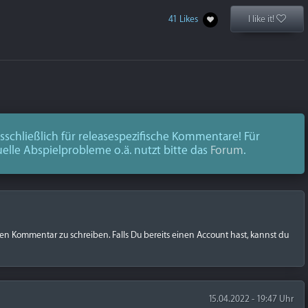
41 Likes
I like it!
schließlich für releasespezifische Kommentare! Für
uelle Abspielprobleme o.ä. nutzt bitte das
Forum
.
nen Kommentar zu schreiben. Falls Du bereits einen Account hast, kannst du
15.04.2022 - 19:47 Uhr