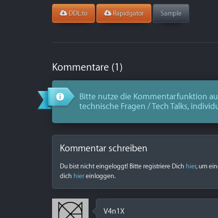
DDL.to
Rapidgator
Sample
Kommentare (1)
Bitte nutze die Kommentarfunktion aus
technische Fragen / Tech Talks, individ
Kommentar schreiben
Du bist nicht eingeloggt! Bitte registriere Dich
hier
, um ei
dich
hier
einloggen.
V4n1X