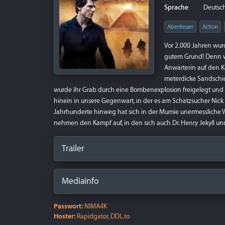
Sprache
Deutsch 
Abenteuer
Action
Vor 2.000 Jahren wurd
gutem Grund! Denn wi
Anwärterin auf den K
meterdicke Sandschic
wurde ihr Grab durch eine Bombenexplosion freigelegt und
hinein in unsere Gegenwart, in der es am Schatzsucher Nick
Jahrhunderte hinweg hat sich in der Mumie unermessliche W
nehmen den Kampf auf, in den sich auch Dr. Henry Jekyll 
Trailer
Mediainfo
Passwort:
NIMA4K
Hoster:
Rapidgator, DDL.to