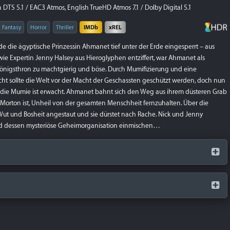
DTS 5.1 / EAC3 Atmos, English TrueHD Atmos 7.1 / Dolby Digital 5.1
Fantasy
Horror
Thriller
IMDb
xREL
e die ägyptische Prinzessin Ahmanet tief unter der Erde eingesperrt – aus
e Expertin Jenny Halsey aus Hieroglyphen entziffert, war Ahmanet als
önigsthron zu machtgierig und böse. Durch Mumifizierung und eine
ht sollte die Welt vor der Macht der Geschassten geschützt werden, doch nun
 die Mumie ist erwacht. Ahmanet bahnt sich den Weg aus ihrem düsteren Grab
 Morton ist, Unheil von der gesamten Menschheit fernzuhalten. Über die
ut und Bosheit angestaut und sie dürstet nach Rache. Nick und Jenny
und dessen mysteriöse Geheimorganisation einmischen…