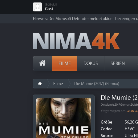
Grüß dich!
Gast
Hinweis: Der Microsoft Defender meldet aktuell bei einigen ra
FILME
DOKUS
SERIEN
Filme
Die Mumie (2017) (Remux)
Die Mumie (2
Die.Mumie.2017.German.Dub
Eingetragen am
26.10.2
Größe
56,20 
Codec
HEVC
Source
Ultra HD