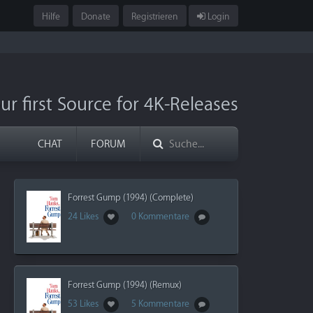
Hilfe
Donate
Registrieren
Login
ur first Source for 4K-Releases
CHAT
FORUM
Forrest Gump (1994) (Complete)
24 Likes
0 Kommentare
Forrest Gump (1994) (Remux)
53 Likes
5 Kommentare