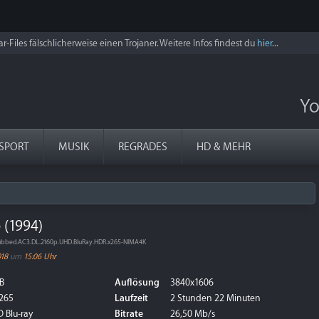
r-Files fälschlicherweise einen Trojaner. Weitere Infos findest du
hier
...
Yo
SPORT
MUSIK
REGRADES
HD & MEHR
 (1994)
ubbed.AC3.DL.2160p.UHD.BluRay.HDR.x265-NIMA4K
018
um
15:06 Uhr
B
Auflösung
3840x1606
265
Laufzeit
2 Stunden 22 Minuten
 Blu-ray
Bitrate
26,50 Mb/s