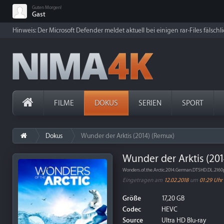
Guten Morgen!
Gast
Hinweis: Der Microsoft Defender meldet aktuell bei einigen rar-Files fälschl
FILME
DOKUS
SERIEN
SPORT
Dokus
Wunder der Arktis (2014) (Remux)
Wunder der Arktis (20
Wonders.of.the.Arctic.2014.German.DTSHD.DL.21
Eingetragen am
12.02.2018
um
01:29 Uhr
Größe
17,20 GB
Codec
HEVC
Source
Ultra HD Blu-ray