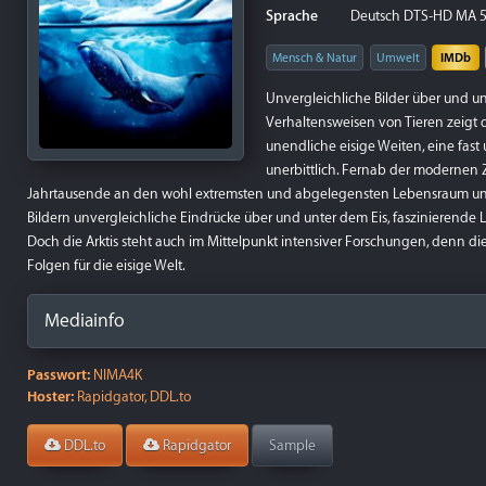
Sprache
Deutsch DTS-HD MA 5.1,
Mensch & Natur
Umwelt
IMDb
Unvergleichliche Bilder über und u
Verhaltensweisen von Tieren zeigt di
unendliche eisige Weiten, eine fast 
unerbittlich. Fernab der modernen Zi
Jahrtausende an den wohl extremsten und abgelegensten Lebensraum unsere
Bildern unvergleichliche Eindrücke über und unter dem Eis, faszinierende
Doch die Arktis steht auch im Mittelpunkt intensiver Forschungen, denn 
Folgen für die eisige Welt.
Mediainfo
Passwort:
NIMA4K
Hoster:
Rapidgator, DDL.to
DDL.to
Rapidgator
Sample