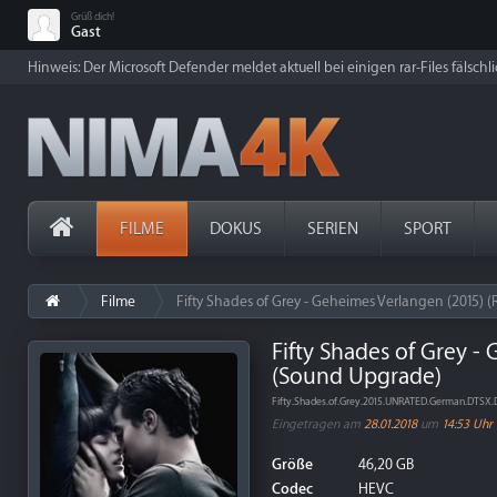
Grüß dich!
Gast
Hinweis: Der Microsoft Defender meldet aktuell bei einigen rar-Files fälschl
FILME
DOKUS
SERIEN
SPORT
Filme
Fifty Shades of Grey - Geheimes Verlangen (2015)
Fifty Shades of Grey -
(Sound Upgrade)
Fifty.Shades.of.Grey.2015.UNRATED.German.DTS
Eingetragen am
28.01.2018
um
14:53 Uhr
Größe
46,20 GB
Codec
HEVC