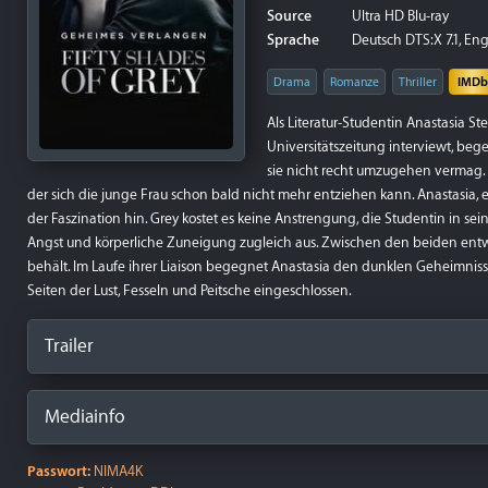
Source
Ultra HD Blu-ray
Sprache
Deutsch DTS:X 7.1, Eng
Drama
Romanze
Thriller
IMDb
Als Literatur-Studentin Anastasia S
Universitätszeitung interviewt, be
sie nicht recht umzugehen vermag. 
der sich die junge Frau schon bald nicht mehr entziehen kann. Anastasia, 
der Faszination hin. Grey kostet es keine Anstrengung, die Studentin in sei
Angst und körperliche Zuneigung zugleich aus. Zwischen den beiden entwi
behält. Im Laufe ihrer Liaison begegnet Anastasia den dunklen Geheimn
Seiten der Lust, Fesseln und Peitsche eingeschlossen.
Trailer
Mediainfo
Passwort:
NIMA4K