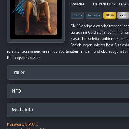
Sprache
Deutsch DTS-HD MA 5.1
Drama
Romanze
IMDb
xREL
Die 18jährige Alex arbeitet tagsübe
sie sich ihr Geld als Tänzerin in e
klassische Ballettausbildung zu erhal
Beziehungen spielen lässt. Als sie da
reißt sich zusammen, nimmt den Vortanztermin wahr und überzeugt mit ei
Prüfungskommission.
Trailer
NFO
Mediainfo
Passwort:
NIMA4K