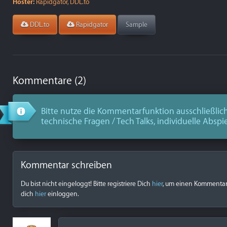
Hoster:
Rapidgator, DDL.to
DDL.to
Rapidgator
Sample
Kommentare (2)
Bitte nutze die Kommentarfunktion ausschließlich
technische Fragen / Tech Talks, individuelle Abspi
Kommentar schreiben
Du bist nicht eingeloggt! Bitte registriere Dich
hier
, um einen Kommentar z
dich
hier
einloggen.