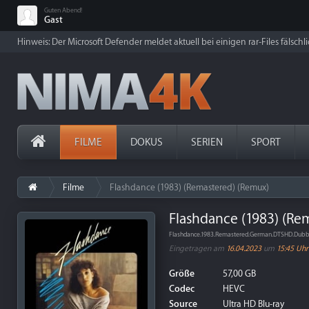
Guten Abend!
Gast
Hinweis: Der Microsoft Defender meldet aktuell bei einigen rar-Files fälschl
FILME
DOKUS
SERIEN
SPORT
Filme
Flashdance (1983) (Remastered) (Remux)
Flashdance (1983) (Re
Flashdance.1983.Remastered.German.DTSHD.Dubb
Eingetragen am
16.04.2023
um
15:45 Uhr
Größe
57,00 GB
Codec
HEVC
Source
Ultra HD Blu-ray