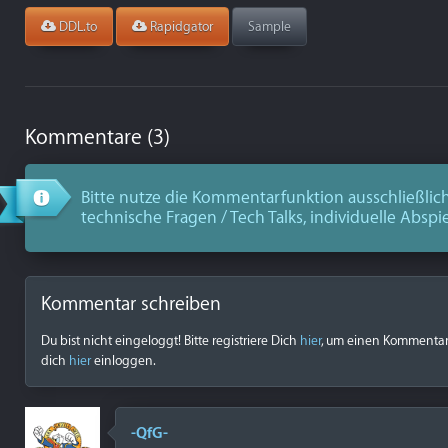
DDL.to
Rapidgator
Sample
Kommentare (3)
Bitte nutze die Kommentarfunktion ausschließlich
technische Fragen / Tech Talks, individuelle Abspi
Kommentar schreiben
Du bist nicht eingeloggt! Bitte registriere Dich
hier
, um einen Kommentar z
dich
hier
einloggen.
-QfG-