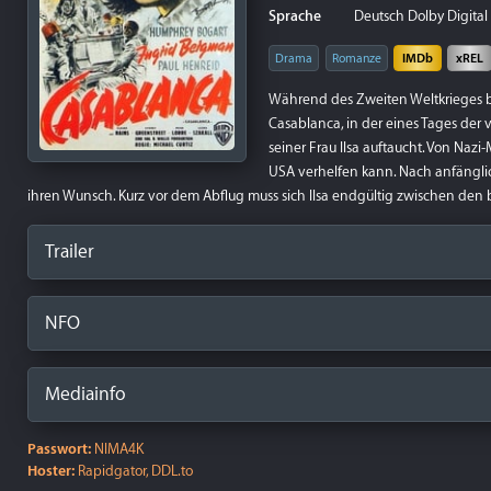
Sprache
Deutsch Dolby Digital
Drama
Romanze
IMDb
xREL
Während des Zweiten Weltkrieges be
Casablanca, in der eines Tages der 
seiner Frau Ilsa auftaucht. Von Nazi-M
USA verhelfen kann. Nach anfängliche
ihren Wunsch. Kurz vor dem Abflug muss sich Ilsa endgültig zwischen de
Trailer
NFO
Mediainfo
Passwort:
NIMA4K
Hoster:
Rapidgator, DDL.to