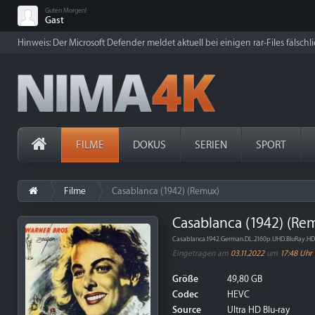
Guten Morgen!
Gast
Hinweis: Der Microsoft Defender meldet aktuell bei einigen rar-Files fälschl
FILME
DOKUS
SERIEN
SPORT
Filme
Casablanca (1942) (Remux)
Casablanca (1942) (Re
Casablanca.1942.German.DL.2160p.UHD.BluRay.
Eingetragen am
03.11.2022
um
17:48 Uhr
Größe
49,80 GB
Codec
HEVC
Source
Ultra HD Blu-ray