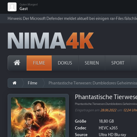
Guten Morgen!
Gast
Hinweis: Der Microsoft Defender meldet aktuell bei einigen rar-Files fälschl
FILME
DOKUS
SERIEN
SPORT
Filme
Phantastische Tierwesen: Dumbledores Geheimniss
Phantastische Tierwes
Phantastische.Tierwesen.Dumbledores.Geheimnis
Eingetragen am
28.06.2022
um
12:24 Uhr
Größe
18,80 GB
Codec
HEVC x265
Source
Ultra HD Blu-ray