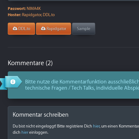
Passwort:
NIMA4K
Hoster:
Rapidgator, DDL.to
DDL.to
Rapidgator
Sample
Kommentare (2)
Bitte nutze die Kommentarfunktion ausschließlich
technische Fragen / Tech Talks, individuelle Abspi
Kommentar schreiben
Du bist nicht eingeloggt! Bitte registriere Dich
hier
, um einen Kommentar z
dich
hier
einloggen.