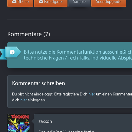
DDL.to
Rapidgator
Sample
Soundupgrade
Kommentare (7)
Bitte nutze die Kommentarfunktion ausschließlich
technische Fragen / Tech Talks, individuelle Abspi
Kommentar schreiben
Du bist nicht eingeloggt! Bitte registriere Dich
hier
, um einen Kommentar z
dich
hier
einloggen.
zaxxon