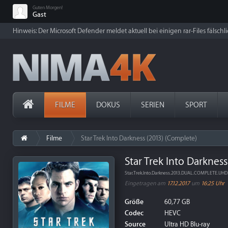
Guten Morgen!
Gast
Hinweis: Der Microsoft Defender meldet aktuell bei einigen rar-Files fälschl
FILME
DOKUS
SERIEN
SPORT
Filme
Star Trek Into Darkness (2013) (Complete)
Star Trek Into Darknes
Star.Trek.Into.Darkness.2013.DUAL.COMPLETE.UH
Eingetragen am
17.12.2017
um
16:25 Uhr
Größe
60,77 GB
Codec
HEVC
Source
Ultra HD Blu-ray