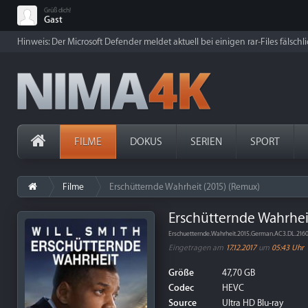
Grüß dich!
Gast
Hinweis: Der Microsoft Defender meldet aktuell bei einigen rar-Files fälschl
FILME
DOKUS
SERIEN
SPORT
Filme
Erschütternde Wahrheit (2015) (Remux)
Erschütternde Wahrhei
Erschuetternde.Wahrheit.2015.German.AC3.DL.2
Eingetragen am
17.12.2017
um
05:43 Uhr
Größe
47,70 GB
Codec
HEVC
Source
Ultra HD Blu-ray