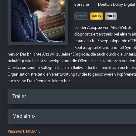
Sprache
Deutsch Dolby Digital 5
Drama
IMDb
xREL
Bei der Autopsie von Mike Webster 
diagnostiziert erstmals bei einem e
traumatische Enzephalopathie (CTE).
Kopf ausgesetzt sind und ruft Sy
hervor. Der brillante Arzt will zu seiner Diagnose, die auch durch die Un
bekräftigt wird, nicht schweigen und die Öffentlichkeit stattdessen vor de
Omalu von seinem Kollegen Dr. Julian Bailes – doch er macht sich auch mä
Organisation streitet die Verantwortung für die folgenschweren Kopfverl
auch seine Frau Prema zu leiden hat…
Trailer
Mediainfo
Passwort:
NIMA4K