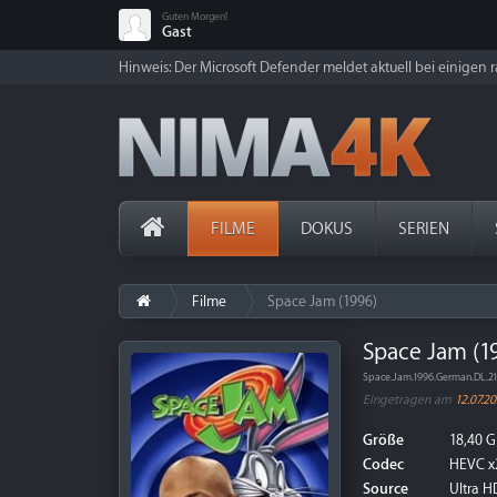
Guten Morgen!
Gast
Hinweis: Der Microsoft Defender meldet aktuell bei einigen ra
FILME
DOKUS
SERIEN
Filme
Space Jam (1996)
Space Jam (1
Space.Jam.1996.German.DL.2
Eingetragen am
12.07.2
Größe
18,40 G
Codec
HEVC x
Source
Ultra HD