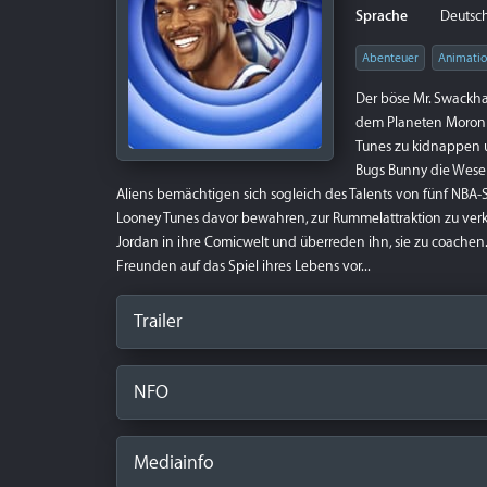
Sprache
Deutsch 
Abenteuer
Animati
Der böse Mr. Swackh
dem Planeten Moron M
Tunes zu kidnappen u
Bugs Bunny die Wesen
Aliens bemächtigen sich sogleich des Talents von fünf NBA-S
Looney Tunes davor bewahren, zur Rummelattraktion zu verk
Jordan in ihre Comicwelt und überreden ihn, sie zu coachen
Freunden auf das Spiel ihres Lebens vor...
Trailer
NFO
Mediainfo