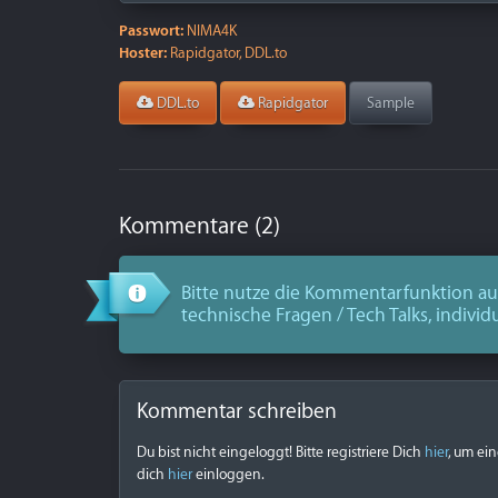
Passwort:
NIMA4K
Hoster:
Rapidgator, DDL.to
DDL.to
Rapidgator
Sample
Kommentare (2)
Bitte nutze die Kommentarfunktion aus
technische Fragen / Tech Talks, individ
Kommentar schreiben
Du bist nicht eingeloggt! Bitte registriere Dich
hier
, um ei
dich
hier
einloggen.