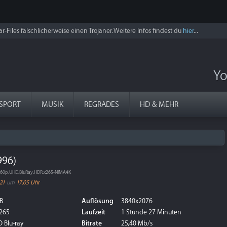
r-Files fälschlicherweise einen Trojaner. Weitere Infos findest du
hier
...
Yo
SPORT
MUSIK
REGRADES
HD & MEHR
996)
160p.UHD.BluRay.HDR.x265-NIMA4K
021
um
17:05 Uhr
B
Auflösung
3840x2076
265
Laufzeit
1 Stunde 27 Minuten
 Blu-ray
Bitrate
25,40 Mb/s