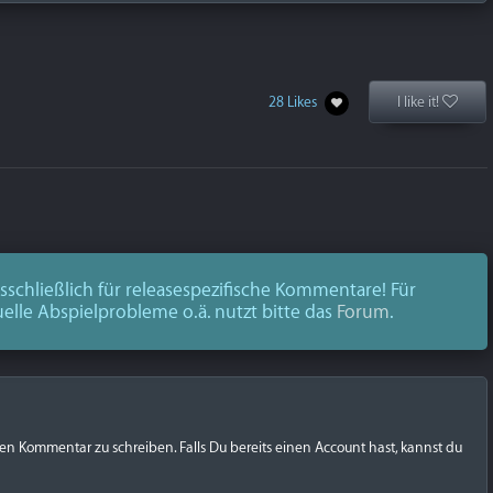
28 Likes
I like it!
schließlich für releasespezifische Kommentare! Für
uelle Abspielprobleme o.ä. nutzt bitte das
Forum
.
nen Kommentar zu schreiben. Falls Du bereits einen Account hast, kannst du