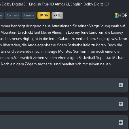
Dolby Digital 5.1, English TrueHD Atmos 7.1, English Dolby Digital 5.1
on
Comedy
Familie
IMDb
xREL
ammer benötigt dringend neue Attraktionen für seinen Vergnügungspark auf
ountain. Er schickt fünf kleine Aliens ins Looney Tune Land, um die Looney
nd als neues Highlight in die ferne Galaxie zu verfrachten. Siegesgewiss kann
 überreden, die Angelegenheit auf dem Basketballfeld zu klären. Doch die
tars und verwandeln sich in riesige Monster. Nun kann nur noch einer die
ommen. Verzweifelt ziehen sie den ehemaligen Basketball-Superstar Michael
. Nach einigem Zögern sagt er zu und bereitet sich mit seinen neuen