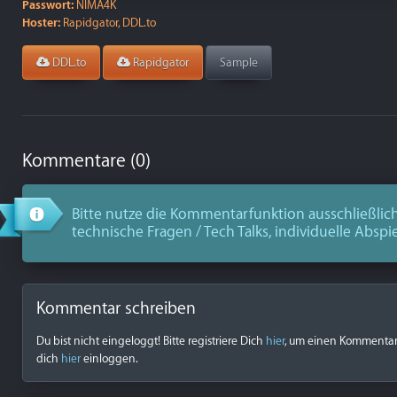
Passwort:
NIMA4K
Hoster:
Rapidgator, DDL.to
DDL.to
Rapidgator
Sample
Kommentare (0)
Bitte nutze die Kommentarfunktion ausschließlich
technische Fragen / Tech Talks, individuelle Abspi
Kommentar schreiben
Du bist nicht eingeloggt! Bitte registriere Dich
hier
, um einen Kommentar z
dich
hier
einloggen.