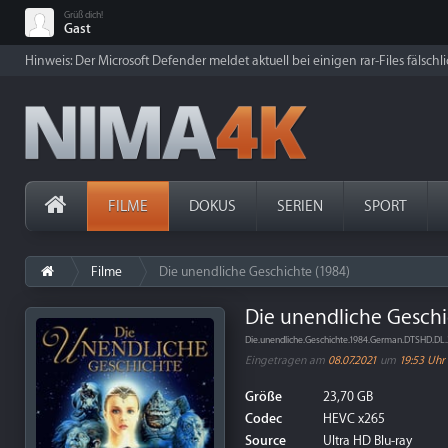
Grüß dich!
Gast
Hinweis: Der Microsoft Defender meldet aktuell bei einigen rar-Files fälschl
FILME
DOKUS
SERIEN
SPORT
Filme
Die unendliche Geschichte (1984)
Die unendliche Geschi
Die.unendliche.Geschichte.1984.German.DTSHD.D
Eingetragen am
08.07.2021
um
19:53 Uhr
Größe
23,70 GB
Codec
HEVC x265
Source
Ultra HD Blu-ray