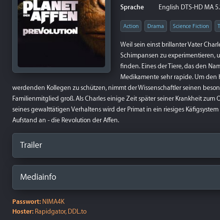
Sprache
English DTS-HD MA 5.1,
Action
Drama
Science Fiction
T
Weil sein einst brillanter Vater Ch
Schimpansen zu experimentieren, um
finden. Eines der Tiere, das den Na
Medikamente sehr rapide. Um den h
werdenden Kollegen zu schützen, nimmt der Wissenschaftler seinen beson
Familienmitglied groß. Als Charles einige Zeit später seiner Krankheit zum 
seines gewalttätigen Verhaltens wird der Primat in ein riesiges Käfigsyste
Aufstand an - die Revolution der Affen.
Trailer
Mediainfo
Passwort:
NIMA4K
Hoster:
Rapidgator, DDL.to