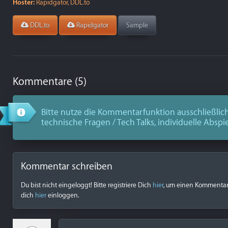
Hoster:
Rapidgator, DDL.to
DDL.to
Rapidgator
Sample
Kommentare (5)
Bitte nutze die Kommentarfunktion ausschließlich
technische Fragen / Tech Talks, individuelle Abspi
Kommentar schreiben
Du bist nicht eingeloggt! Bitte registriere Dich
hier
, um einen Kommentar z
dich
hier
einloggen.