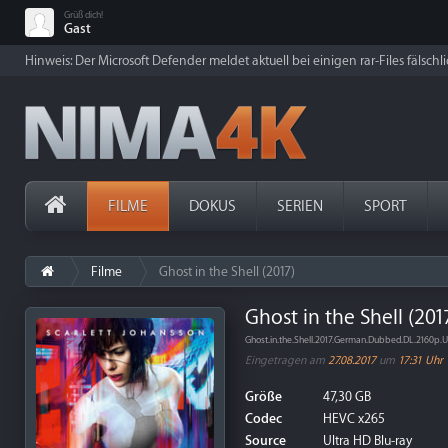
Grüß dich!
Gast
Hinweis: Der Microsoft Defender meldet aktuell bei einigen rar-Files fälschl
FILME
DOKUS
SERIEN
SPORT
Filme
Ghost in the Shell (2017)
Ghost in the Shell (201
Ghost.in.the.Shell.2017.German.Dubbed.DL.2160p
Eingetragen am
27.08.2017
um
17:31 Uhr
Größe
47,30 GB
Codec
HEVC x265
Source
Ultra HD Blu-ray