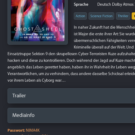
Sprache
Deutsch Dolby Atmos 7.1
Action
Science Fiction
Thriller
In naher Zukunft hat die Menschhei
ist Major die erste ihrer Art: Sie w
übermenschlichen Fähigkeiten verw
Kriminelle überall auf der Welt. Und
Einsatztruppe Sektion 9 den skrupellosen Cyber-Terroristen Kuze aufzuhalt
hacken und diese zu kontrollieren. Doch während der Jagd auf Kuze macht s
angeblich das Leben gerettet haben, haben ihr in Wahrheit ihr Leben we
Verantwortlichen, um zu verhindern, dass andere dasselbe Schicksal erleide
vor ihrem Leben als Cyborg war…
Trailer
Mediainfo
Passwort:
NIMA4K