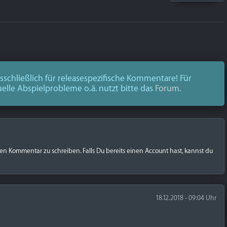
schließlich für releasespezifische Kommentare! Für
uelle Abspielprobleme o.ä. nutzt bitte das
Forum
.
nen Kommentar zu schreiben. Falls Du bereits einen Account hast, kannst du
18.12.2018 - 09:04 Uhr