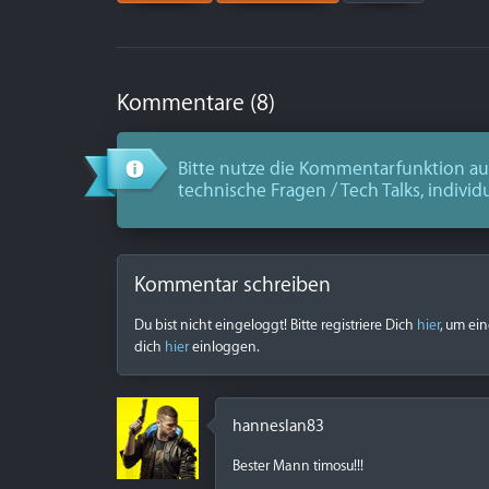
Kommentare (8)
Bitte nutze die Kommentarfunktion aus
technische Fragen / Tech Talks, individ
Kommentar schreiben
Du bist nicht eingeloggt! Bitte registriere Dich
hier
, um ei
dich
hier
einloggen.
hanneslan83
Bester Mann timosu!!!