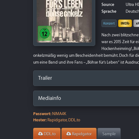
Source
Ultra HD
Sprache
Deutsch
Konzert
IMDb
x
Nach zwei blitzschn
war es 2015 Zeit für 
Hockenheimring! „Böhs
onkelzmäßig wenig um Bescheidenheit bemüht. Doch für die 
um eine Band und ihre Fans – „Böhse für’s Leben“ ist Ausdr
Trailer
Mediainfo
Passwort:
NIMA4K
Hoster:
Rapidgator, DDL.to
DDL.to
Rapidgator
Sample