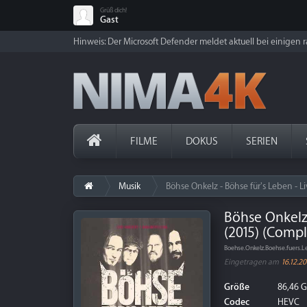
Grüß dich!
Gast
Hinweis: Der Microsoft Defender meldet aktuell bei einigen ra
FILME
DOKUS
SERIEN
Musik
Böhse Onkelz - Böhse für's Leben - 
Böhse Onkelz
(2015) (Compl
Boehse.Onkelz.Boehse.fuers
Eingetragen am
16.12.20
Größe
86,46 
Codec
HEVC