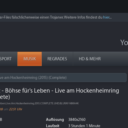
r-Files fälschlicherweise einen Trojaner. Weitere Infos findest du
hier
...
Yo
SPORT
MUSIK
REGRADES
HD & MEHR
Live am Hockenheimring (2015) (Complete)
 - Böhse für's Leben - Live am Hockenheimring
ete)
.Leben.Live.Am.Hockenheimring.2015.COMPLETE.UHD.BLURAY-NIMA4K
18
um
22:51 Uhr
GB
Auflösung
3840x2160
Laufzeit
3 Stunden 1 Minute