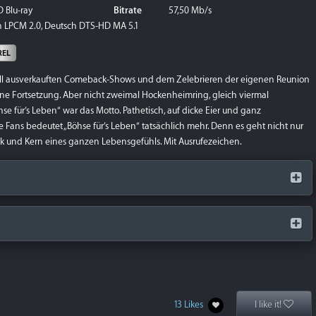
 Blu-ray
Bitrate
57,50 Mb/s
 LPCM 2.0, Deutsch DTS-HD MA 5.1
REL
ell ausverkauften Comeback-Shows und dem Zelebrieren der eigenen Reunion
eine Fortsetzung. Aber nicht zweimal Hockenheimring, gleich viermal
e für’s Leben“ war das Motto. Pathetisch, auf dicke Eier und ganz
Fans bedeutet „Böhse für’s Leben“ tatsächlich mehr. Denn es geht nicht nur
uck und Kern eines ganzen Lebensgefühls. Mit Ausrufezeichen.
13 Likes
I like it!