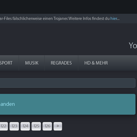
r-Files fälschlicherweise einen Trojaner. Weitere Infos findest du
hier
...
Yo
SPORT
MUSIK
REGRADES
HD & MEHR
rhanden
122
123
124
125
126