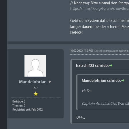
// Nachtrag: Bitte einmal den Startp
https://nima4k.org/forum/showthre
Gebt dem System daher auch mal l
länger dauern bei der schieren Masse
DANKE!
19.02.2022, 11:07:01
(Dieser Beitrag wurde zuletzt b
hatschi123 schrieb:
Mandelohrian schrieb:
Mandelohrian
SD
Hallo
Beiträge: 2
Captain America: Civil War (
Themen: 0
Registriert seit: Feb 2022
UFF...