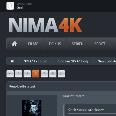
Guten Morgen!
Gast
FILME
DOKUS
SERIEN
SPORT
NIMA4K - Forum
Rund um NIMA4K.org
News und A
1
2
3
4
5
Reupload(-status)
08.02.2022, 00:19:35
ChrisKenobi schrieb: