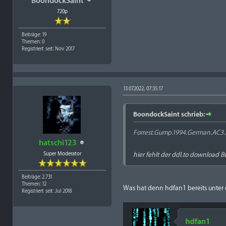
BoondockSaint
720p
Beiträge: 19
Themen: 0
Registriert seit: Nov 2017
13.07.2022, 07:35:17
BoondockSaint schrieb:
Forrest.Gump.1994.German.AC3
hatschi123
Super Moderator
hier fehlt der ddl.to download B
Beiträge: 2.731
Themen: 12
Was hat denn hdfan1 bereits unter
Registriert seit: Jul 2018