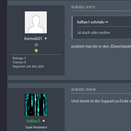
05.08.2022, 19:31:13
hdfan1 schrieb:
Ist doch alles online
bemek01
SD
probiert mal die in den JDownloade
Beiträge: 5
Themen: 0
Registriert seit: Mar 2020
05.08.2022, 20:40:36
Und damit ist der Support zu Ende 
hdfan1
Super Moderator