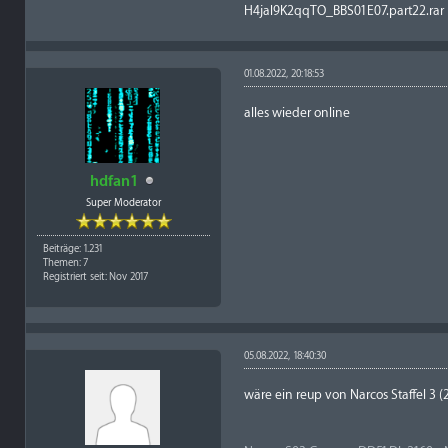
H4jal9K2qqTO_BBS01E07.part22.rar
01.08.2022, 20:18:53
alles wieder online
hdfan1
Super Moderator
Beiträge: 1.231
Themen: 7
Registriert seit: Nov 2017
05.08.2022, 18:40:30
wäre ein reup von Narcos Staffel 3 (2