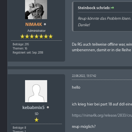
Steinbock schrieb:
Reup könnte das Problem lösen.
NIMA4K
Danke!
Administrator
Da RG auch teilweise offline war, w
Beiträge: 295
Themen: 16
umbenennen, damit er in die Reihe de
Registriert seit: Sep 2018
22.08.2022, 13:57:42
hello
ich krieg hier bei part 18 auf ddl ein
kebabmix5
SD
https://nima4k.org/release/2833/cru
reup möglich?
Beiträge: 8
Themen: 1