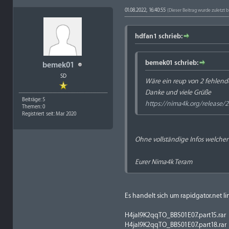
01.08.2022, 16:40:55
(Dieser Beitrag wurde zuletzt 
hdfan1 schrieb:
bemek01 schrieb:
bemek01
SD
Wäre ein reup von 2 fehlend
Danke und viele Grüße
Beiträge: 5
https://nima4k.org/release/2
Themen: 0
Registriert seit: Mar 2020
Ohne vollständige Infos welcher 
Eurer Nima4k Teram
Es handelt sich um rapidgator.net lin
H4jal9K2qqTO_BBS01E07.part15.rar
H4jal9K2qqTO_BBS01E07.part18.rar