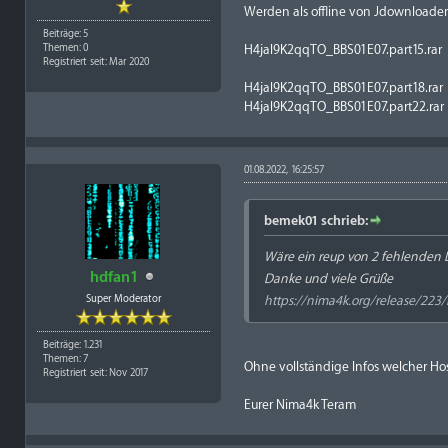
Werden als offline von Jdownloader
Beiträge: 5
H4jal9K2qqTO_BBS01E07.part15.rar
Themen: 0
Registriert seit: Mar 2020
H4jal9K2qqTO_BBS01E07.part18.rar
H4jal9K2qqTO_BBS01E07.part22.rar
01.08.2022, 16:25:57
bemek01 schrieb:
Wäre ein reup von 2 fehlenden L
hdfan1
Danke und viele Grüße
Super Moderator
https://nima4k.org/release/223/b
Beiträge: 1.231
Themen: 7
Ohne vollständige Infos welcher Host
Registriert seit: Nov 2017
Eurer Nima4k Teram