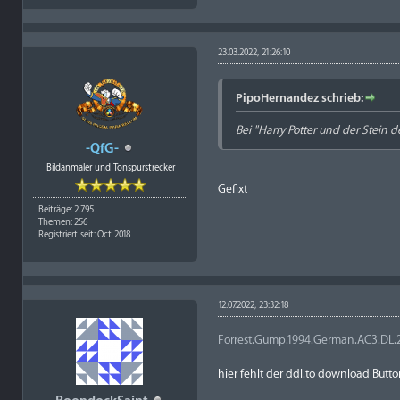
23.03.2022, 21:26:10
PipoHernandez schrieb:
Bei "Harry Potter und der Stein d
-QfG-
Bildanmaler und Tonspurstrecker
Gefixt
Beiträge: 2.795
Themen: 256
Registriert seit: Oct 2018
12.07.2022, 23:32:18
Forrest.Gump.1994.German.AC3.DL
hier fehlt der ddl.to download Butt