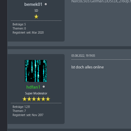
Narcos.S03.German.DD51.DL.2160p.
bemek01
SD
Beiträge: 5
Themen: 0
Registriert seit: Mar 2020
05.08.2022, 19:19:05
Ist doch alles online
hdfan1
Super Moderator
Beiträge: 1.231
Themen: 7
Registriert seit: Nov 2017