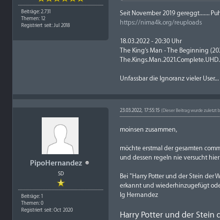
Beiträge: 2.731
Seit November 2019 gereggt....... P
Themen: 12
https://nima4k.org/reuploads
Registriert seit: Jul 2018
18.03.2022 - 20:30 Uhr
The King’s Man - The Beginning (20
The.Kings.Man.2021.Complete.UHD.
Unfassbar die Ignoranz vieler User.
23.03.2022, 17:55:15
(Dieser Beitrag wurde zuletzt 
moinsen zusammen,
möchte erstmal der gesamten communi
und dessen regeln nie versucht hie
PipoHernandez
SD
Bei "Harry Potter und der Stein der 
erkannt und wiederhinzugefügt oder
lg Hernandez
Beiträge: 1
Themen: 0
Registriert seit: Oct 2020
Harry Potter und der Stein 