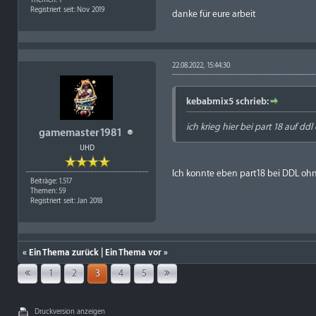
Registriert seit: Nov 2019
danke für eure arbeit
22.08.2022, 15:44:30
kebabmix5 schrieb:
ich krieg hier bei part 18 auf ddl
gamemaster1981
UHD
Ich konnte eben part18 bei DDL oh
Beiträge: 1.517
Themen: 59
Registriert seit: Jan 2018
«
Ein Thema zurück
|
Ein Thema vor
»
1
2
3
4
5
Druckversion anzeigen