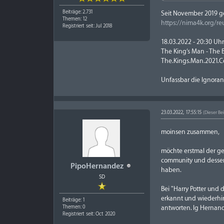
Beiträge: 2.731
Seit November 2019 ger
Themen: 12
https://nima4k.org/re
Registriert seit: Jul 2018
18.03.2022 - 20:30 Uh
The King’s Man - The 
The.Kings.Man.2021.C
Unfassbar die Ignoranz
23.03.2022, 17:55:15
(Dieser Be
moinsen zusammen,
möchte erstmal der ges
community und dessen 
PipoHernandez
haben.
SD
Bei "Harry Potter und 
erkannt und wiederhin
Beiträge: 1
antworten. lg Hernan
Themen: 0
Registriert seit: Oct 2020