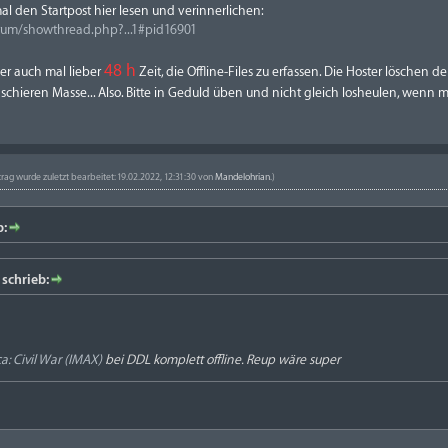
mal den Startpost hier lesen und verinnerlichen:
orum/showthread.php?...1#pid16901
48 h
r auch mal lieber
Zeit, die Offline-Files zu erfassen. Die Hoster löschen
schieren Masse... Also. Bitte in Geduld üben und nicht gleich losheulen, wenn ma
trag wurde zuletzt bearbeitet: 19.02.2022, 12:31:30 von
Mandelohrian
.)
b:
schrieb:
: Civil War (IMAX)
bei DDL komplett offline. Reup wäre super