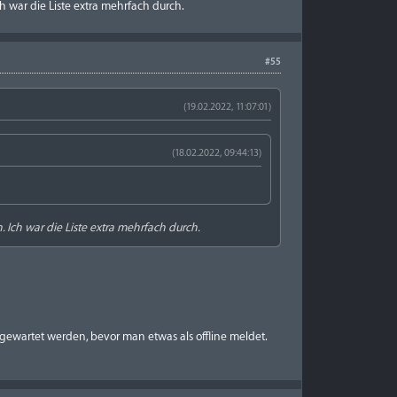
h war die Liste extra mehrfach durch.
#55
(19.02.2022, 11:07:01)
(18.02.2022, 09:44:13)
 Ich war die Liste extra mehrfach durch.
 gewartet werden, bevor man etwas als offline meldet.