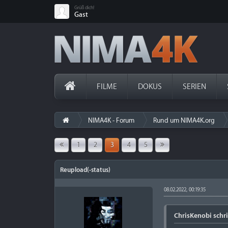
Grüß dich!
Gast
FILME
DOKUS
SERIEN
NIMA4K - Forum
Rund um NIMA4K.org
1
2
3
4
5
Reupload(-status)
08.02.2022, 00:19:35
ChrisKenobi schri