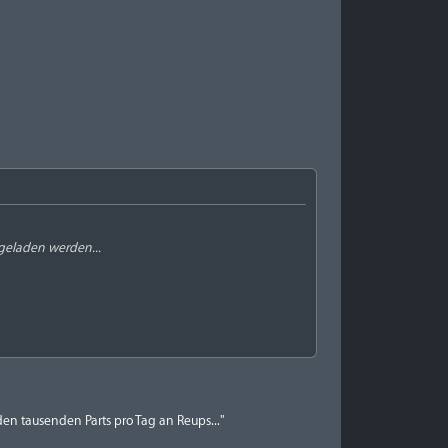
hgeladen werden...
en tausenden Parts pro Tag an Reups..."