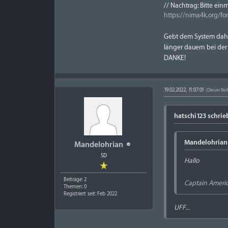
// Nachtrag: Bitte ein
https://nima4k.org/f
Gebt dem System dahe
länger dauern bei der 
DANKE!
19.02.2022, 11:07:01
(Dieser Bei
hatschi123 schrie
Mandelohrian 
Mandelohrian
SD
Hallo
Beiträge: 2
Captain America
Themen: 0
Registriert seit: Feb 2022
UFF...