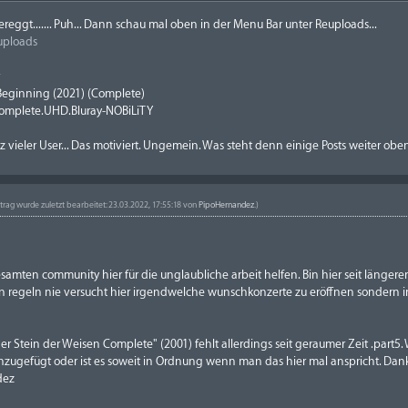
eggt....... Puh... Dann schau mal oben in der Menu Bar unter Reuploads...
uploads
r
Beginning (2021) (Complete)
omplete.UHD.Bluray-NOBiLiTY
 vieler User... Das motiviert. Ungemein. Was steht denn einige Posts weiter ob
itrag wurde zuletzt bearbeitet: 23.03.2022, 17:55:18 von
PipoHernandez
.)
amten community hier für die unglaubliche arbeit helfen. Bin hier seit längerer
regeln nie versucht hier irgendwelche wunschkonzerte zu eröffnen sondern im
der Stein der Weisen Complete" (2001) fehlt allerdings seit geraumer Zeit .part
zugefügt oder ist es soweit in Ordnung wenn man das hier mal anspricht. Danke
dez