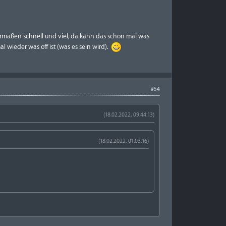
 dermaßen schnell und viel, da kann das schon mal was
l wieder was off ist (was es sein wird).
#54
(18.02.2022, 09:44:13)
(18.02.2022, 01:03:16)