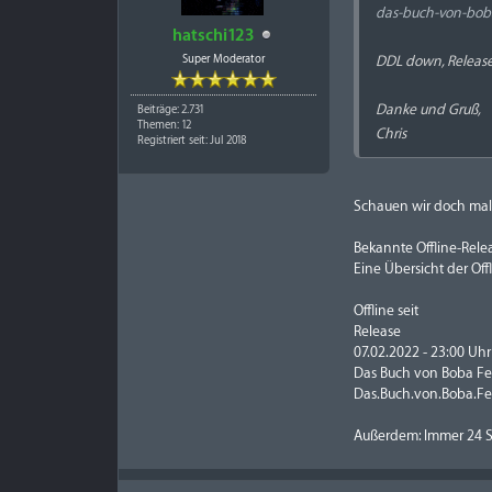
das-buch-von-boba
hatschi123
Super Moderator
DDL down, Release 
Danke und Gruß,
Beiträge: 2.731
Themen: 12
Chris
Registriert seit: Jul 2018
Schauen wir doch mal, 
Bekannte Offline-Rele
Eine Übersicht der Of
Offline seit
Release
07.02.2022 - 23:00 Uhr
Das Buch von Boba Fet
Das.Buch.von.Boba.F
Außerdem: Immer 24 St