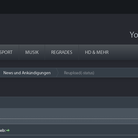
Yo
SPORT
MUSIK
REGRADES
HD & MEHR
News und Ankündigungen
Reupload(-status)
›
eb: