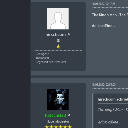
18.03.2022, 22:17:23
The King’s Man - The 
ddl.to offline ...
hirschcom
SD
Beiträge: 2
Themen: 0
Registriert seit: Nov 2019
18.03.2022, 22:54:00
hirschcom schrie
The King’s Man - 
hatschi123
Super Moderator
ddl.to offline ...