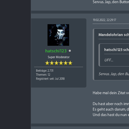
Servus. Jap, den Butto
19.02.2022, 22:29:17
Mandelohrian sch
hatschi123 sch
hatschi123
Super Moderator
UFF...
Beiträge: 2.731
Servus. Jap, den B
Themen: 12
Registriert seit: Jul 2018
Habe mal dein Zitat vo
Du hast aber noch imm
Es geht auch darum, d
Und das hast du nun e