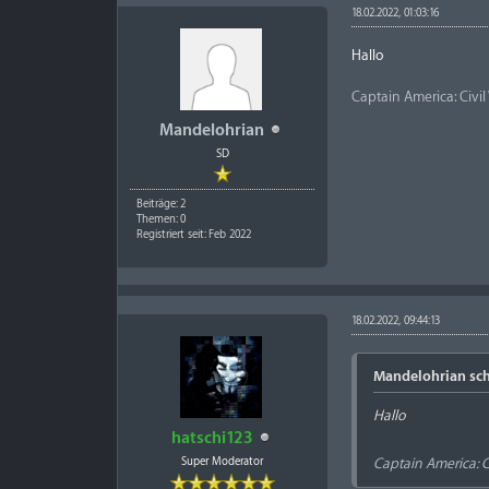
18.02.2022, 01:03:16
Hallo
Captain America: Civi
Mandelohrian
SD
Beiträge: 2
Themen: 0
Registriert seit: Feb 2022
18.02.2022, 09:44:13
Mandelohrian sch
Hallo
hatschi123
Super Moderator
Captain America: C