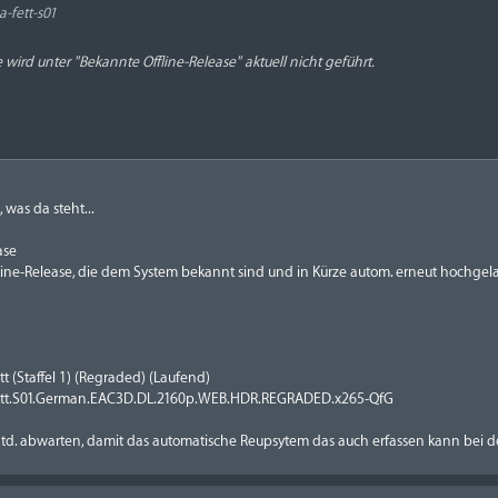
-fett-s01
wird unter "Bekannte Offline-Release" aktuell nicht geführt.
was da steht...
ase
fline-Release, die dem System bekannt sind und in Kürze autom. erneut hochgel
t (Staffel 1) (Regraded) (Laufend)
ett.S01.German.EAC3D.DL.2160p.WEB.HDR.REGRADED.x265-QfG
d. abwarten, damit das automatische Reupsytem das auch erfassen kann bei de