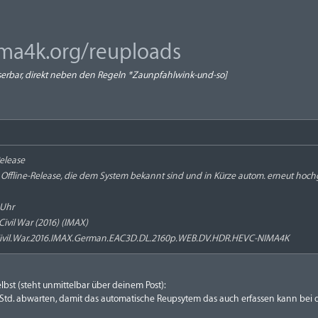
ima4k.org/reuploads
serbar, direkt neben den Regeln *Zaunpfahlwink-und-so]
elease
 Offline-Release, die dem System bekannt sind und in Kürze autom. erneut hoc
 Uhr
Civil War (2016) (IMAX)
Civil.War.2016.IMAX.German.EAC3D.DL.2160p.WEB.DV.HDR.HEVC-NIMA4K
elbst (steht unmittelbar über deinem Post):
td. abwarten, damit das automatische Reupsytem das auch erfassen kann bei d