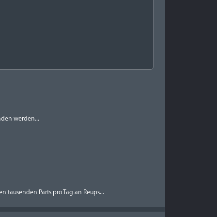
aden werden...
n tausenden Parts pro Tag an Reups...