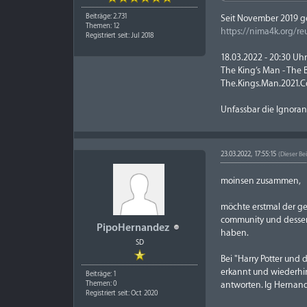
Beiträge: 2.731
Seit November 2019 ger
Themen: 12
https://nima4k.org/re
Registriert seit: Jul 2018
18.03.2022 - 20:30 Uh
The King’s Man - The 
The.Kings.Man.2021.C
Unfassbar die Ignoranz
23.03.2022, 17:55:15
(Dieser Be
moinsen zusammen,
möchte erstmal der ges
community und dessen 
PipoHernandez
haben.
SD
Bei "Harry Potter und 
erkannt und wiederhin
Beiträge: 1
antworten. lg Hernan
Themen: 0
Registriert seit: Oct 2020