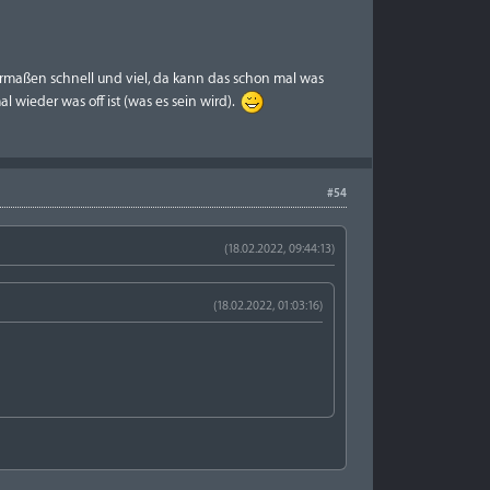
 dermaßen schnell und viel, da kann das schon mal was
l wieder was off ist (was es sein wird).
#54
(18.02.2022, 09:44:13)
(18.02.2022, 01:03:16)