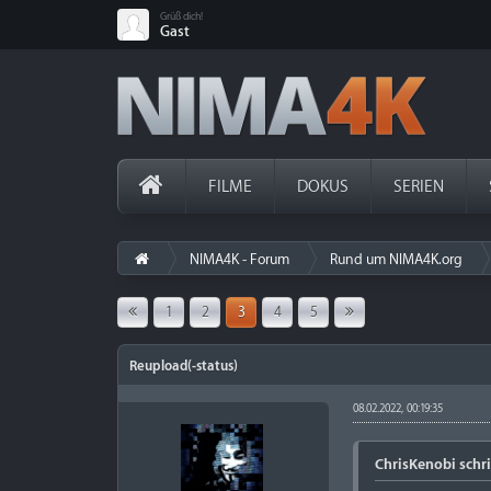
Grüß dich!
Gast
FILME
DOKUS
SERIEN
NIMA4K - Forum
Rund um NIMA4K.org
1
2
3
4
5
Reupload(-status)
08.02.2022, 00:19:35
ChrisKenobi schri