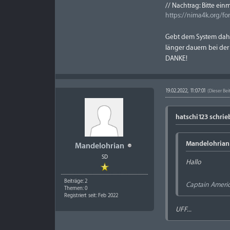
// Nachtrag: Bitte ein
https://nima4k.org/f
Gebt dem System dahe
länger dauern bei der 
DANKE!
19.02.2022, 11:07:01
(Dieser Bei
hatschi123 schrie
Mandelohrian 
Mandelohrian
SD
Hallo
Beiträge: 2
Captain America
Themen: 0
Registriert seit: Feb 2022
UFF...