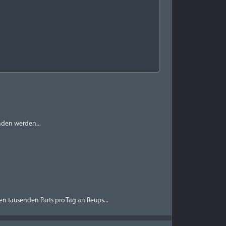
aden werden...
n tausenden Parts pro Tag an Reups...