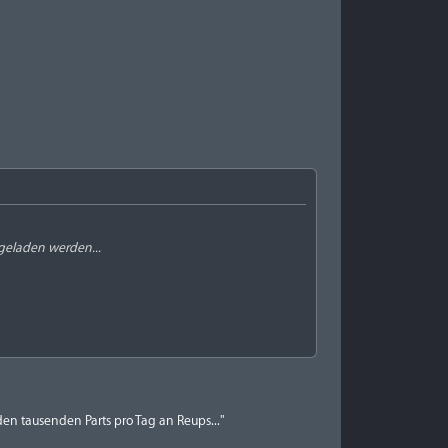
hgeladen werden...
en tausenden Parts pro Tag an Reups..."