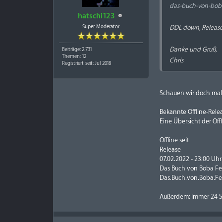
das-buch-von-boba
hatschi123
Super Moderator
DDL down, Release 
Danke und Gruß,
Beiträge: 2.731
Themen: 12
Chris
Registriert seit: Jul 2018
Schauen wir doch mal, 
Bekannte Offline-Rele
Eine Übersicht der Of
Offline seit
Release
07.02.2022 - 23:00 Uhr
Das Buch von Boba Fet
Das.Buch.von.Boba.F
Außerdem: Immer 24 St