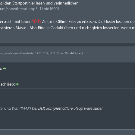
mal den Startpost hier lesen und verinnerlichen:
orum/showthread.php?...1#pid16901
48 h
r auch mal lieber
Zeit, die Offline-Files zu erfassen. Die Hoster löschen
schieren Masse... Also. Bitte in Geduld üben und nicht gleich losheulen, wenn ma
trag wurde zuletzt bearbeitet: 19.02.2022, 12:31:30 von
Mandelohrian
.)
b:
schrieb:
: Civil War (IMAX)
bei DDL komplett offline. Reup wäre super