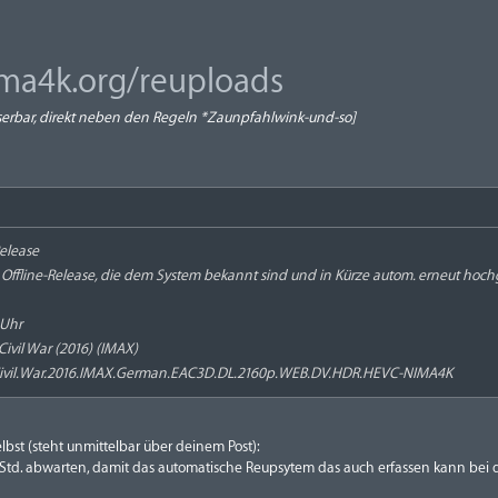
ima4k.org/reuploads
serbar, direkt neben den Regeln *Zaunpfahlwink-und-so]
elease
 Offline-Release, die dem System bekannt sind und in Kürze autom. erneut hoc
 Uhr
Civil War (2016) (IMAX)
Civil.War.2016.IMAX.German.EAC3D.DL.2160p.WEB.DV.HDR.HEVC-NIMA4K
elbst (steht unmittelbar über deinem Post):
td. abwarten, damit das automatische Reupsytem das auch erfassen kann bei d