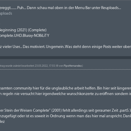
eggt....... Puh... Dann schau mal oben in der Menu Bar unter Reuploads...
uploads
r
Beginning (2021) (Complete)
omplete.UHD.Bluray-NOBiLiTY
 vieler User... Das motiviert. Ungemein. Was steht denn einige Posts weiter ob
itrag wurde zuletzt bearbeitet: 23.03.2022, 17:55:18 von
PipoHernandez
.)
amten community hier für die unglaubliche arbeit helfen. Bin hier seit längerer
regeln nie versucht hier irgendwelche wunschkonzerte zu eröffnen sondern im
der Stein der Weisen Complete" (2001) fehlt allerdings seit geraumer Zeit .part
zugefügt oder ist es soweit in Ordnung wenn man das hier mal anspricht. Danke
dez