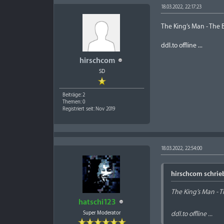
18.03.2022, 22:17:23
The King’s Man - The 
ddl.to offline ...
hirschcom
SD
Beiträge: 2
Themen: 0
Registriert seit: Nov 2019
18.03.2022, 22:54:00
hirschcom schrie
The King’s Man - 
hatschi123
Super Moderator
ddl.to offline ...