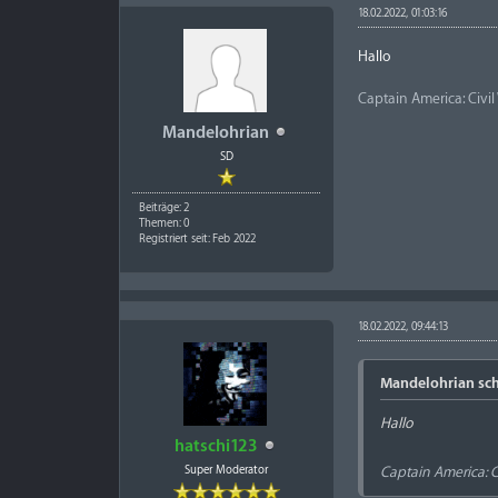
18.02.2022, 01:03:16
Hallo
Captain America: Civi
Mandelohrian
SD
Beiträge: 2
Themen: 0
Registriert seit: Feb 2022
18.02.2022, 09:44:13
Mandelohrian sch
Hallo
hatschi123
Super Moderator
Captain America: C