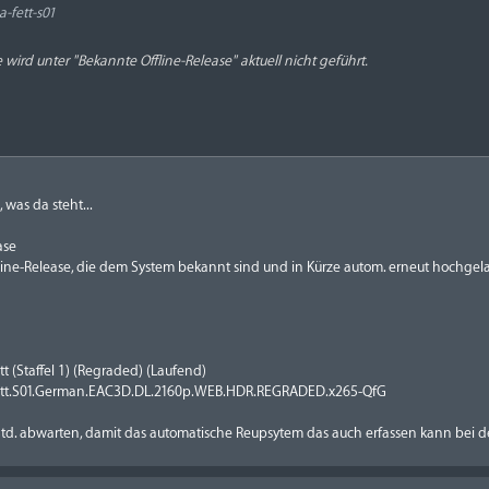
-fett-s01
wird unter "Bekannte Offline-Release" aktuell nicht geführt.
was da steht...
ase
fline-Release, die dem System bekannt sind und in Kürze autom. erneut hochgel
t (Staffel 1) (Regraded) (Laufend)
ett.S01.German.EAC3D.DL.2160p.WEB.HDR.REGRADED.x265-QfG
d. abwarten, damit das automatische Reupsytem das auch erfassen kann bei de