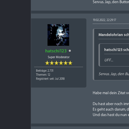
Servus. Jap, den Butto
19.02.2022, 22:29:17
Mandelohrian sch
hatschi123 sch
hatschi123
Super Moderator
UFF...
Beiträge: 2.731
Servus. Jap, den B
Themen: 12
Registriert seit: Jul 2018
Habe mal dein Zitat vo
Du hast aber noch imm
Es geht auch darum, d
Und das hast du nun e