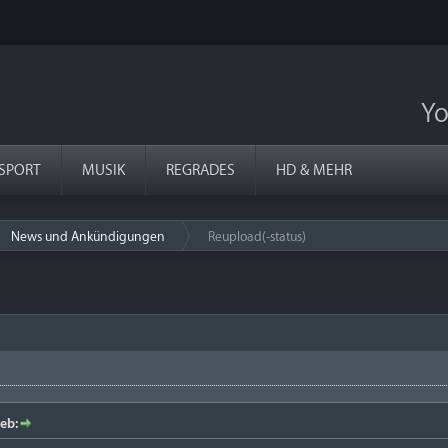
Yo
SPORT
MUSIK
REGRADES
HD & MEHR
News und Ankündigungen
Reupload(-status)
›
eb: