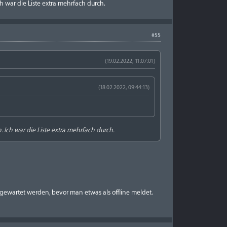
h war die Liste extra mehrfach durch.
#55
(19.02.2022, 11:07:01)
(18.02.2022, 09:44:13)
 Ich war die Liste extra mehrfach durch.
 gewartet werden, bevor man etwas als offline meldet.