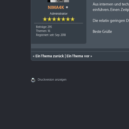
Aus internen und tec
NIMA4K
einführen. Einen Zeit
Administrator
Die relativ geringen
Beiträge: 295
Beste Grüße
Themen: 16
Registriert seit: Sep 2018
«
Ein Thema zurück
|
Ein Thema vor
»
Druckversion anzeigen