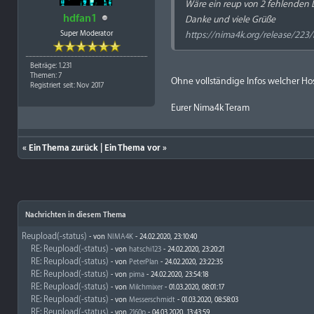
Wäre ein reup von 2 fehlenden L
hdfan1
Danke und viele Grüße
Super Moderator
https://nima4k.org/release/223/b
Beiträge: 1.231
Themen: 7
Ohne vollständige Infos welcher Host
Registriert seit: Nov 2017
Eurer Nima4k Teram
«
Ein Thema zurück
|
Ein Thema vor
»
Nachrichten in diesem Thema
Reupload(-status)
- von
NIMA4K
- 24.02.2020, 23:10:40
RE: Reupload(-status)
- von
hatschi123
- 24.02.2020, 23:20:21
RE: Reupload(-status)
- von
PeterPlan
- 24.02.2020, 23:22:35
RE: Reupload(-status)
- von
pima
- 24.02.2020, 23:54:18
RE: Reupload(-status)
- von
Milchmixer
- 01.03.2020, 08:01:17
RE: Reupload(-status)
- von
Messerschmidt
- 01.03.2020, 08:58:03
RE: Reupload(-status)
- von
2160p
- 04.03.2020, 13:43:59