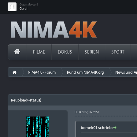
Guten Morgen!
Gast
FILME
DOKUS
SERIEN
SPORT
NIMA4K - Forum
Rund um NIMA4K.org
News und A
Reupload(-status)
01.08.2022, 16:25:57
bemek01 schrieb: